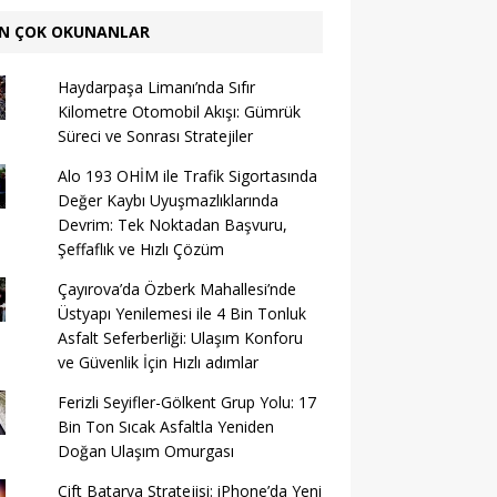
N ÇOK OKUNANLAR
Haydarpaşa Limanı’nda Sıfır
Kilometre Otomobil Akışı: Gümrük
Süreci ve Sonrası Stratejiler
Alo 193 OHİM ile Trafik Sigortasında
Değer Kaybı Uyuşmazlıklarında
Devrim: Tek Noktadan Başvuru,
Şeffaflık ve Hızlı Çözüm
Çayırova’da Özberk Mahallesi’nde
Üstyapı Yenilemesi ile 4 Bin Tonluk
Asfalt Seferberliği: Ulaşım Konforu
ve Güvenlik İçin Hızlı adımlar
Ferizli Seyifler-Gölkent Grup Yolu: 17
Bin Ton Sıcak Asfaltla Yeniden
Doğan Ulaşım Omurgası
Çift Batarya Stratejisi: iPhone’da Yeni