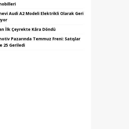
obilleri
nevi Audi A2 Modeli Elektrikli Olarak Geri
yor
an İlk Çeyrekte Kâra Döndü
otiv Pazarında Temmuz Freni: Satışlar
e 25 Geriledi