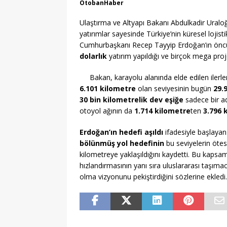
OtobanHaber
Ulaştırma ve Altyapı Bakanı Abdulkadir Uraloğ
yatırımlar sayesinde Türkiye’nin küresel lojisti
Cumhurbaşkanı Recep Tayyip Erdoğan’ın öncü
dolarlık
yatırım yapıldığı ve birçok mega projen
Bakan, karayolu alanında elde edilen ilerl
6.101 kilometre
olan seviyesinin bugün
29.
30 bin kilometrelik dev eşiğe
sadece bir a
otoyol ağının da
1.714 kilometre
ten
3.796 
Erdoğan’ın hedefi aşıldı
ifadesiyle başlayan
bölünmüş yol hedefinin
bu seviyelerin ötes
kilometreye yaklaşıldığını kaydetti. Bu kapsamlı 
hızlandırmasının yanı sıra uluslararası taşımac
olma vizyonunu pekiştirdiğini sözlerine ekledi.