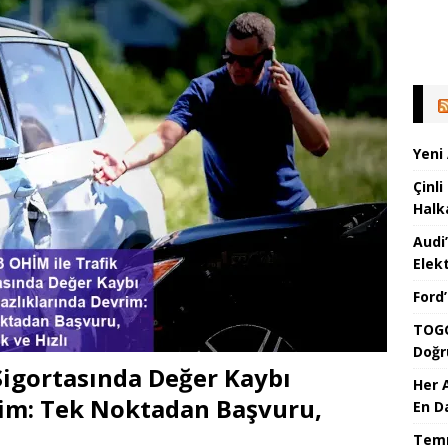
Yeni
Çinli
Halk
Audi
Elekt
Ford
TOGG
Doğr
Sigortasında Değer Kaybı
Her 
im: Tek Noktadan Başvuru,
En D
Temm