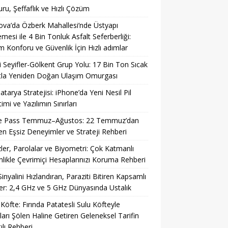
ru, Şeffaflık ve Hızlı Çözüm
ova’da Özberk Mahallesi’nde Üstyapı
emesi ile 4 Bin Tonluk Asfalt Seferberliği:
m Konforu ve Güvenlik İçin Hızlı adımlar
li Seyifler-Gölkent Grup Yolu: 17 Bin Ton Sıcak
tla Yeniden Doğan Ulaşım Omurgası
Batarya Stratejisi: iPhone’da Yeni Nesil Pil
imi ve Yazılımın Sınırları
 Pass Temmuz–Ağustos: 22 Temmuz’dan
ren Eşsiz Deneyimler ve Strateji Rehberi
ler, Parolalar ve Biyometri: Çok Katmanlı
likle Çevrimiçi Hesaplarınızı Koruma Rehberi
Sinyalini Hızlandıran, Paraziti Bitiren Kapsamlı
r: 2,4 GHz ve 5 GHz Dünyasında Ustalık
 Köfte: Fırında Patatesli Sulu Köfteyle
ları Şölen Haline Getiren Geleneksel Tarifin
ılı Rehberi