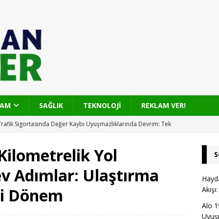
ŞAM
SAĞLIK
TEKNOLOJİ
REKLAM VER!
Trafik Sigortasında Değer Kaybı Uyuşmazlıklarında Devrim: Tek
ızlı Çözüm
KARAYOLU
Kilometrelik Yol
S
 Mahallesi’nde Üstyapı Yenilemesi ile 4 Bin Tonluk Asfalt
v Adımlar: Ulaştırma
venlik İçin Hızlı adımlar
OTOBAN
Hayda
ni Dönem
Akışı
ölkent Grup Yolu: 17 Bin Ton Sıcak Asfaltla Yeniden Doğan Ulaşım
Alo 1
Uyuşm