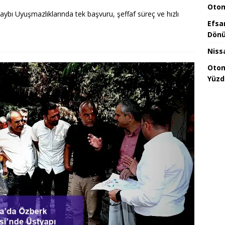
Otom
ybı Uyuşmazlıklarında tek başvuru, şeffaf süreç ve hızlı
Efsa
Dönü
Niss
Otom
Yüzd