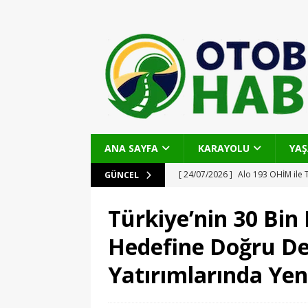
ANA SAYFA
KARAYOLU
YA
[ 24/07/2026 ]
Alo 193 OHİM ile 
GÜNCEL
Noktadan Başvuru, Şeffaflık ve H
Türkiye’nin 30 Bin 
[ 22/07/2026 ]
Çayırova’da Özberk
Hedefine Doğru De
Seferberliği: Ulaşım Konforu ve Gü
Yatırımlarında Ye
[ 22/07/2026 ]
Ferizli Seyifler-G
Omurgası
OTOBAN