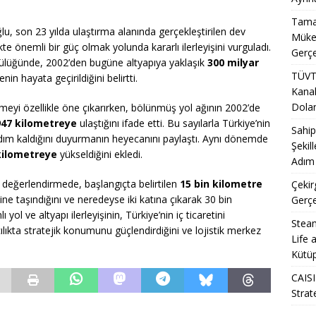
Tamal
lu, son 23 yılda ulaştırma alanında gerçekleştirilen dev
Mükem
kte önemli bir güç olmak yolunda kararlı ilerleyişini vurguladı.
Gerçe
lüğünde, 2002’den bugüne altyapıya yaklaşık
300 milyar
TÜVT
in hayata geçirildiğini belirtti.
Kanal
Doland
emeyi özellikle öne çıkarırken, bölünmüş yol ağının 2002’de
947 kilometreye
ulaştığını ifade etti. Bu sayılarla Türkiye’nin
Sahip
dım kaldığını duyurmanın heyecanını paylaştı. Aynı dönemde
Şekil
kilometreye
yükseldiğini ekledi.
Adım 
 değerlendirmede, başlangıçta belirtilen
15 bin kilometre
Çekir
ine taşındığını ve neredeyse iki katına çıkarak 30 bin
Gerçe
yol ve altyapı ilerleyişinin, Türkiye’nin iç ticaretini
Steam
ılıkta stratejik konumunu güçlendirdiğini ve lojistik merkez
Life 
Kütüp
CAISI
Strat