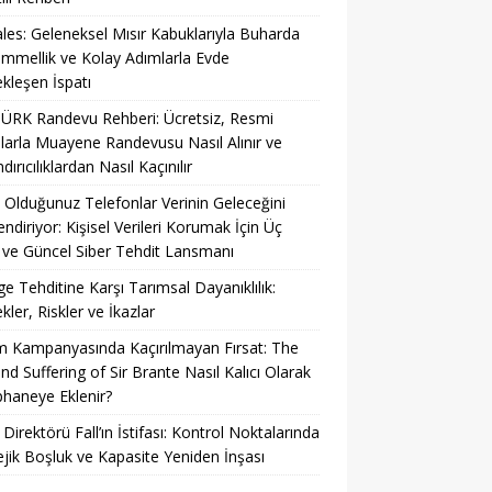
es: Geleneksel Mısır Kabuklarıyla Buharda
mellik ve Kolay Adımlarla Evde
kleşen İspatı
ÜRK Randevu Rehberi: Ücretsiz, Resmi
larla Muayene Randevusu Nasıl Alınır ve
ırıcılıklardan Nasıl Kaçınılır
 Olduğunuz Telefonlar Verinin Geleceğini
lendiriyor: Kişisel Verileri Korumak İçin Üç
ve Güncel Siber Tehdit Lansmanı
ge Tehditine Karşı Tarımsal Dayanıklılık:
kler, Riskler ve İkazlar
 Kampanyasında Kaçırılmayan Fırsat: The
and Suffering of Sir Brante Nasıl Kalıcı Olarak
haneye Eklenir?
 Direktörü Fall’ın İstifası: Kontrol Noktalarında
ejik Boşluk ve Kapasite Yeniden İnşası