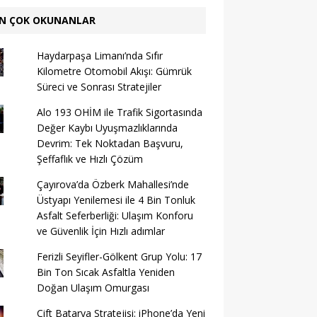
N ÇOK OKUNANLAR
Haydarpaşa Limanı’nda Sıfır
Kilometre Otomobil Akışı: Gümrük
Süreci ve Sonrası Stratejiler
Alo 193 OHİM ile Trafik Sigortasında
Değer Kaybı Uyuşmazlıklarında
Devrim: Tek Noktadan Başvuru,
Şeffaflık ve Hızlı Çözüm
Çayırova’da Özberk Mahallesi’nde
Üstyapı Yenilemesi ile 4 Bin Tonluk
Asfalt Seferberliği: Ulaşım Konforu
ve Güvenlik İçin Hızlı adımlar
Ferizli Seyifler-Gölkent Grup Yolu: 17
Bin Ton Sıcak Asfaltla Yeniden
Doğan Ulaşım Omurgası
Çift Batarya Stratejisi: iPhone’da Yeni