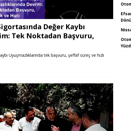
Otom
Efsa
Dönü
Sigortasında Değer Kaybı
Niss
im: Tek Noktadan Başvuru,
Otom
Yüzd
ybı Uyuşmazlıklarında tek başvuru, şeffaf süreç ve hızlı