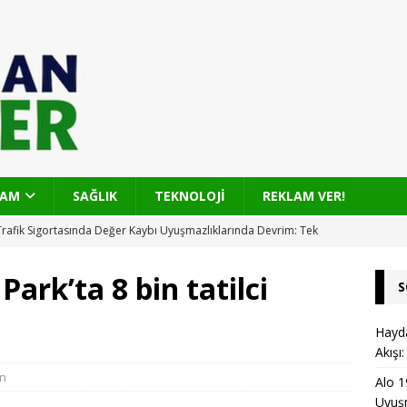
ŞAM
SAĞLIK
TEKNOLOJİ
REKLAM VER!
Trafik Sigortasında Değer Kaybı Uyuşmazlıklarında Devrim: Tek
ızlı Çözüm
KARAYOLU
ark’ta 8 bin tatilci
S
 Mahallesi’nde Üstyapı Yenilemesi ile 4 Bin Tonluk Asfalt
venlik İçin Hızlı adımlar
OTOBAN
Hayda
Akışı
ölkent Grup Yolu: 17 Bin Ton Sıcak Asfaltla Yeniden Doğan Ulaşım
n
Alo 1
Uyuşm