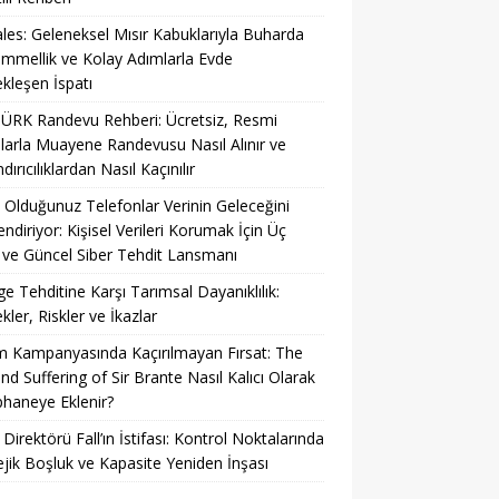
es: Geleneksel Mısır Kabuklarıyla Buharda
mellik ve Kolay Adımlarla Evde
kleşen İspatı
ÜRK Randevu Rehberi: Ücretsiz, Resmi
larla Muayene Randevusu Nasıl Alınır ve
ırıcılıklardan Nasıl Kaçınılır
 Olduğunuz Telefonlar Verinin Geleceğini
lendiriyor: Kişisel Verileri Korumak İçin Üç
ve Güncel Siber Tehdit Lansmanı
ge Tehditine Karşı Tarımsal Dayanıklılık:
kler, Riskler ve İkazlar
 Kampanyasında Kaçırılmayan Fırsat: The
and Suffering of Sir Brante Nasıl Kalıcı Olarak
haneye Eklenir?
 Direktörü Fall’ın İstifası: Kontrol Noktalarında
ejik Boşluk ve Kapasite Yeniden İnşası