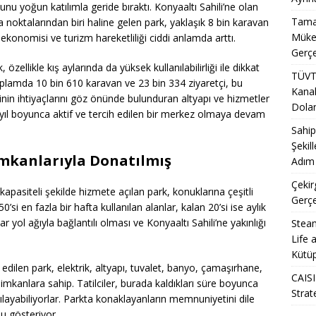
u yoğun katılımla geride bıraktı. Konyaaltı Sahili’ne olan
Tamal
noktalarından biri haline gelen park, yaklaşık 8 bin karavan
Mükem
e ekonomisi ve turizm hareketliliği ciddi anlamda arttı.
Gerçe
özellikle kış aylarında da yüksek kullanılabilirliği ile dikkat
TÜVT
plamda 10 bin 610 karavan ve 23 bin 334 ziyaretçi, bu
Kanal
nin ihtiyaçlarını göz önünde bulunduran altyapı ve hizmetler
Doland
yıl boyunca aktif ve tercih edilen bir merkez olmaya devam
Sahip
Şekil
İmkanlarıyla Donatılmış
Adım 
Çekir
apasiteli şekilde hizmete açılan park, konuklarına çeşitli
Gerçe
i en fazla bir hafta kullanılan alanlar, kalan 20’si ise aylık
yol ağıyla bağlantılı olması ve Konyaaltı Sahili’ne yakınlığı
Steam
Life 
Kütüp
dilen park, elektrik, altyapı, tuvalet, banyo, çamaşırhane,
CAISI
 imkanlara sahip. Tatilciler, burada kaldıkları süre boyunca
Strat
şılayabiliyorlar. Parkta konaklayanların memnuniyetini dile
u gösteriyor.