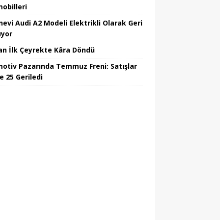
obilleri
nevi Audi A2 Modeli Elektrikli Olarak Geri
yor
an İlk Çeyrekte Kâra Döndü
otiv Pazarında Temmuz Freni: Satışlar
e 25 Geriledi