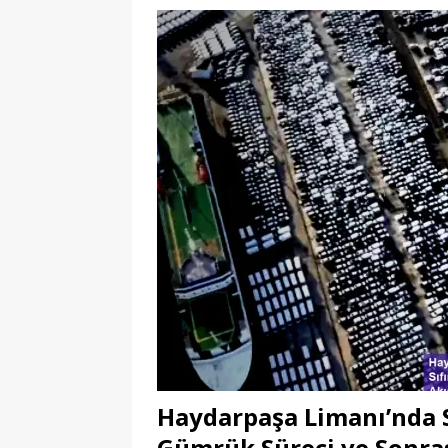
Haydarpaşa Limanı’nda S
Gümrük Süreci ve Sonrası