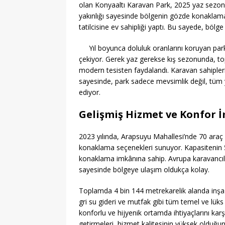
olan Konyaaltı Karavan Park, 2025 yaz sezonun
yakınlığı sayesinde bölgenin gözde konaklama 
tatilcisine ev sahipliği yaptı. Bu sayede, bölg
Yıl boyunca doluluk oranlarını koruyan park, 
çekiyor. Gerek yaz gerekse kış sezonunda, to
modern tesisten faydalandı. Karavan sahipleri
sayesinde, park sadece mevsimlik değil, tüm 
ediyor.
Gelişmiş Hizmet ve Konfor 
2023 yılında, Arapsuyu Mahallesi’nde 70 araç k
konaklama seçenekleri sunuyor. Kapasitenin 50’s
konaklama imkânına sahip. Avrupa karavancılar 
sayesinde bölgeye ulaşım oldukça kolay.
Toplamda 4 bin 144 metrekarelik alanda inşa e
gri su gideri ve mutfak gibi tüm temel ve lüks
konforlu ve hijyenik ortamda ihtiyaçlarını kar
getirmeleri, hizmet kalitesinin yüksek olduğun