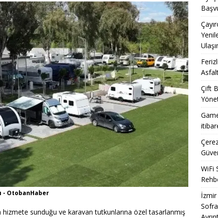
jisi: iPhone’da Yeni Nesil Pil Yönetimi ve Yazılımın Sınırları
Başvu
Çayır
Yenil
’nda Sıfır Kilometre Otomobil Akışı: Gümrük Süreci ve Sonrası
Ulaşı
Feriz
Asfal
Çift 
Yönet
Game
itiba
Çerez
Güven
WiFi 
Rehbe
dı - OtobanHaber
İzmir
Sofra
da hizmete sunduğu ve karavan tutkunlarına özel tasarlanmış
Ayrınt