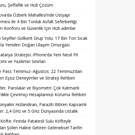
ru, Şeffaflık ve Hızlı Çözüm
ova’da Özberk Mahallesi’nde Üstyapı
emesi ile 4 Bin Tonluk Asfalt Seferberliği:
m Konforu ve Güvenlik İçin Hızlı adımlar
li Seyifler-Gölkent Grup Yolu: 17 Bin Ton Sıcak
tla Yeniden Doğan Ulaşım Omurgası
Batarya Stratejisi: iPhone’da Yeni Nesil Pil
imi ve Yazılımın Sınırları
 Pass Temmuz–Ağustos: 22 Temmuz’dan
ren Eşsiz Deneyimler ve Strateji Rehberi
ler, Parolalar ve Biyometri: Çok Katmanlı
likle Çevrimiçi Hesaplarınızı Koruma Rehberi
Sinyalini Hızlandıran, Paraziti Bitiren Kapsamlı
r: 2,4 GHz ve 5 GHz Dünyasında Ustalık
 Köfte: Fırında Patatesli Sulu Köfteyle
ları Şölen Haline Getiren Geleneksel Tarifin
ılı Rehberi