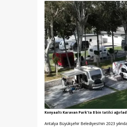
[ 22/07/2026 ]
Çift Batarya Strate
TEKNOLOJİ
[ 27/07/2026 ]
Haydarpaşa Limanı
Stratejiler
KARAYOLU
Konyaaltı Karavan Park’ta 8 bin tatilci ağırla
Antalya Büyükşehir Belediyesi’nin 2023 yılın