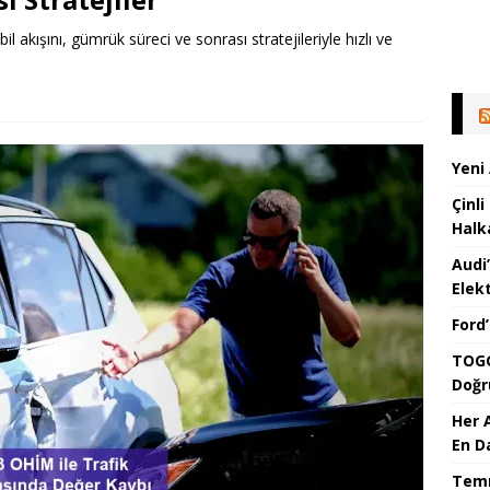
akışını, gümrük süreci ve sonrası stratejileriyle hızlı ve
Yeni
Çinli
Halk
Audi
Elekt
Ford
TOGG
Doğr
Her 
En D
Temm