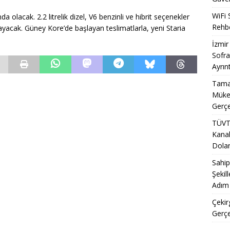
WiFi 
a olacak. 2.2 litrelik dizel, V6 benzinli ve hibrit seçenekler
Rehbe
yacak. Güney Kore’de başlayan teslimatlarla, yeni Staria
İzmir
Sofra
Ayrınt
Tamal
Mükem
Gerçe
TÜVT
Kanal
Doland
Sahip
Şekil
Adım 
Çekir
Gerçe