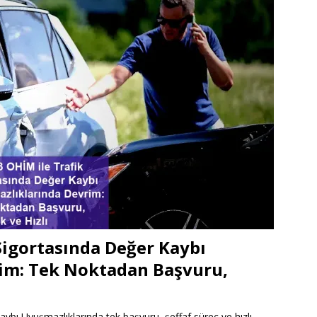
Sigortasında Değer Kaybı
im: Tek Noktadan Başvuru,
ybı Uyuşmazlıklarında tek başvuru, şeffaf süreç ve hızlı