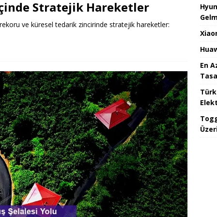
İçinde Stratejik Hareketler
Hyun
Gelm
oru ve küresel tedarik zincirinde stratejik hareketler:
Xiao
e
Huaw
En A
Tasa
Türk
Elekt
Togg
Üzeri