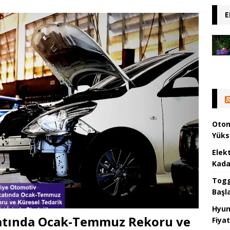
E
Otom
Yüks
Elek
Kada
Togg 
Başl
Hyun
catında Ocak-Temmuz Rekoru ve
Fiyat