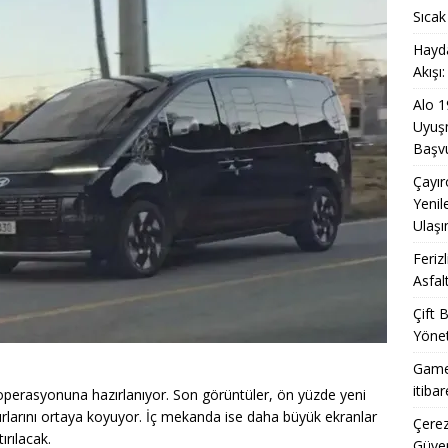
olu Gelişiyor: 2.8 km’lik Yolda Sıcak Asfaltla Konfor ve Güvenlik
Sıcak
Hayda
Akışı
’nda Sıfır Kilometre Otomobil Akışı: Gümrük Süreci ve Sonrası
Alo 1
Uyuşm
Başvu
Çayır
Yenil
Ulaşı
Feriz
Asfal
Çift 
Yönet
Game
itiba
operasyonuna hazırlanıyor. Son görüntüler, ön yüzde yeni
urlarını ortaya koyuyor. İç mekanda ise daha büyük ekranlar
Çerez
ırılacak.
Güven