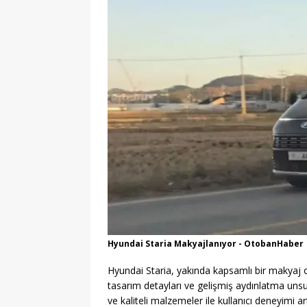
[ 06/08/2026 ]
Ohtamış Şelalesi Y
Artıyor
OTOBAN
[ 27/07/2026 ]
Haydarpaşa Limanı
Stratejiler
KARAYOLU
Hyundai Staria Makyajlanıyor - OtobanHaber
Hyundai Staria, yakında kapsamlı bir makyaj 
tasarım detayları ve gelişmiş aydınlatma uns
ve kaliteli malzemeler ile kullanıcı deneyimi art