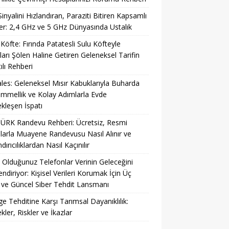
Sinyalini Hızlandıran, Paraziti Bitiren Kapsamlı
r: 2,4 GHz ve 5 GHz Dünyasında Ustalık
 Köfte: Fırında Patatesli Sulu Köfteyle
ları Şölen Haline Getiren Geleneksel Tarifin
ılı Rehberi
es: Geleneksel Mısır Kabuklarıyla Buharda
mellik ve Kolay Adımlarla Evde
kleşen İspatı
ÜRK Randevu Rehberi: Ücretsiz, Resmi
larla Muayene Randevusu Nasıl Alınır ve
ırıcılıklardan Nasıl Kaçınılır
 Olduğunuz Telefonlar Verinin Geleceğini
lendiriyor: Kişisel Verileri Korumak İçin Üç
ve Güncel Siber Tehdit Lansmanı
ge Tehditine Karşı Tarımsal Dayanıklılık:
kler, Riskler ve İkazlar