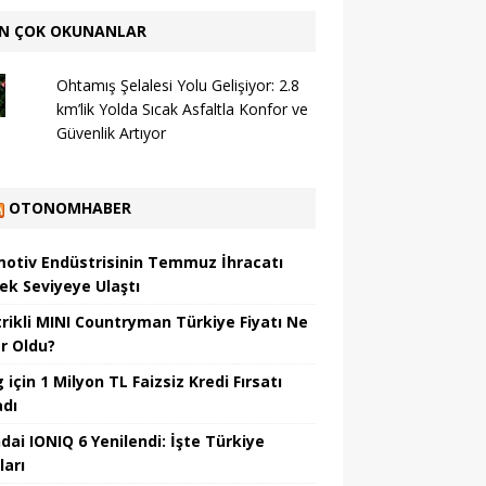
N ÇOK OKUNANLAR
Ohtamış Şelalesi Yolu Gelişiyor: 2.8
km’lik Yolda Sıcak Asfaltla Konfor ve
Güvenlik Artıyor
OTONOMHABER
otiv Endüstrisinin Temmuz İhracatı
ek Seviyeye Ulaştı
trikli MINI Countryman Türkiye Fiyatı Ne
r Oldu?
için 1 Milyon TL Faizsiz Kredi Fırsatı
adı
dai IONIQ 6 Yenilendi: İşte Türkiye
ları