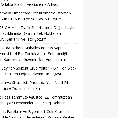
 Asfaltla Konfor ve Güvenlik Artıyor
rpaşa Limanı’nda Sıfır Kilometre Otomobil
: Gümrük Süreci ve Sonrası Stratejiler
93 OHİM ile Trafik Sigortasında Değer Kaybı
azlıklarında Devrim: Tek Noktadan
ru, Şeffaflık ve Hızlı Çözüm
ova’da Özberk Mahallesi’nde Üstyapı
emesi ile 4 Bin Tonluk Asfalt Seferberliği:
m Konforu ve Güvenlik İçin Hızlı adımlar
li Seyifler-Gölkent Grup Yolu: 17 Bin Ton Sıcak
tla Yeniden Doğan Ulaşım Omurgası
Batarya Stratejisi: iPhone’da Yeni Nesil Pil
imi ve Yazılımın Sınırları
 Pass Temmuz–Ağustos: 22 Temmuz’dan
ren Eşsiz Deneyimler ve Strateji Rehberi
ler, Parolalar ve Biyometri: Çok Katmanlı
likle Çevrimiçi Hesaplarınızı Koruma Rehberi