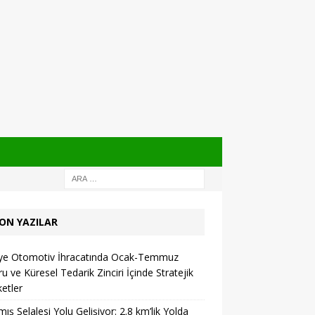
ON YAZILAR
iye Otomotiv İhracatında Ocak-Temmuz
u ve Küresel Tedarik Zinciri İçinde Stratejik
etler
ış Şelalesi Yolu Gelişiyor: 2.8 km’lik Yolda