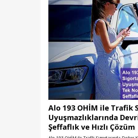
Alo 193 OHİM ile Trafik 
Uyuşmazlıklarında Devr
Şeffaflık ve Hızlı Çözüm
Alo 193 OHİM ile Trafik Sigortasında Değer Ka