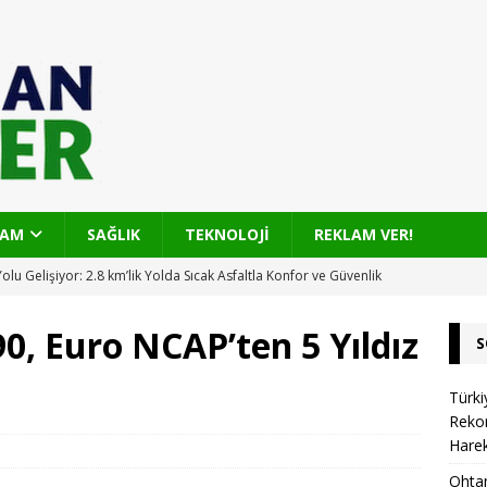
ŞAM
SAĞLIK
TEKNOLOJİ
REKLAM VER!
olu Gelişiyor: 2.8 km’lik Yolda Sıcak Asfaltla Konfor ve Güvenlik
90, Euro NCAP’ten 5 Yıldız
S
’nda Sıfır Kilometre Otomobil Akışı: Gümrük Süreci ve Sonrası
Türk
Rekor
Trafik Sigortasında Değer Kaybı Uyuşmazlıklarında Devrim: Tek
Harek
ızlı Çözüm
KARAYOLU
Ohtam