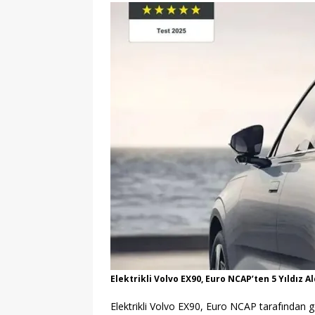
[ 22/07/2026 ]
Çayırova’da Özberk
Seferberliği: Ulaşım Konforu ve Gü
[ 06/08/2026 ]
Türkiye Otomotiv 
Stratejik Hareketler
KARAYOL
Elektrikli Volvo EX90, Euro NCAP’ten 5 Yıldız 
Elektrikli Volvo EX90, Euro NCAP tarafından 