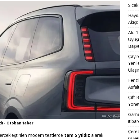
 Mahallesi’nde Üstyapı Yenilemesi ile 4 Bin Tonluk Asfalt
Sıcak
venlik İçin Hızlı adımlar
OTOBAN
Hayda
Akışı
İhracatında Ocak-Temmuz Rekoru ve Küresel Tedarik Zinciri İçinde
Alo 1
U
Uyuşm
Başvu
Çayır
Yenil
Ulaşı
Feriz
Asfal
Çift 
Yönet
Game
itiba
Aldı - OtobanHaber
Çerez
gerçekleştirilen modern testlerde
tam 5 yıldız
alarak
Güven