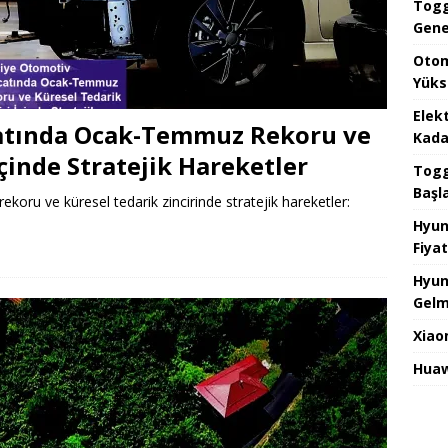
Togg
Gene
Otom
Yüks
Elek
catında Ocak-Temmuz Rekoru ve
Kada
İçinde Stratejik Hareketler
Togg 
Başl
oru ve küresel tedarik zincirinde stratejik hareketler:
e
Hyun
Fiyat
Hyun
Gelm
Xiao
Huaw