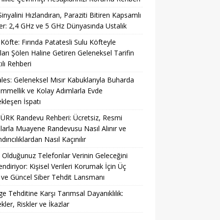
Sinyalini Hızlandıran, Paraziti Bitiren Kapsamlı
r: 2,4 GHz ve 5 GHz Dünyasında Ustalık
 Köfte: Fırında Patatesli Sulu Köfteyle
ları Şölen Haline Getiren Geleneksel Tarifin
ılı Rehberi
es: Geleneksel Mısır Kabuklarıyla Buharda
mellik ve Kolay Adımlarla Evde
kleşen İspatı
ÜRK Randevu Rehberi: Ücretsiz, Resmi
larla Muayene Randevusu Nasıl Alınır ve
ırıcılıklardan Nasıl Kaçınılır
 Olduğunuz Telefonlar Verinin Geleceğini
lendiriyor: Kişisel Verileri Korumak İçin Üç
ve Güncel Siber Tehdit Lansmanı
ge Tehditine Karşı Tarımsal Dayanıklılık:
kler, Riskler ve İkazlar