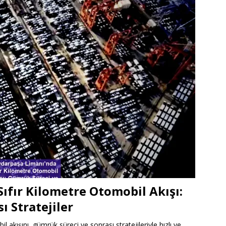
ıfır Kilometre Otomobil Akışı:
 Stratejiler
akışını, gümrük süreci ve sonrası stratejileriyle hızlı ve