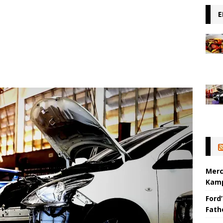
E
Merc
Kamp
Ford’
Fat