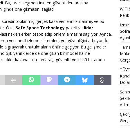
i. Bu, aracı segmentinin en güvenilirleri arasına
WiFi 
enliğinde öne çıkmasını sağladı.
Rehbe
ın süredir toplanmış gerçek kaza verilerini kullanmış ve bu
İzmir
tir. Özel
Safe Space Technology
paketi ve
lidar
Sofra
lası riskleri erken tespit edip önlem almasını sağlıyor. Ayrıca,
Ayrınt
n yeni nesil izleme sistemleri, yol güvenliğini artırıyor. İç
ile algılayarak unutulmaların önüne geçiyor. Bu gelişmeler
Tamal
nolojik yeniliklerde de öne çıkan bir model haline
Mükem
ellikler kazanacak olan araç, güvenlik ve lüksü bir arada
Gerçe
TÜVT
Kanal
Doland
Sahip
Şekil
Adım 
Çekir
Gerçe