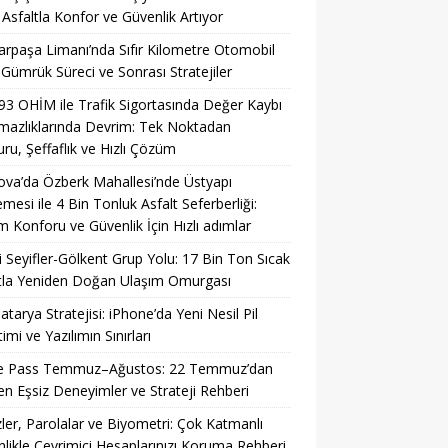
 Asfaltla Konfor ve Güvenlik Artıyor
rpaşa Limanı’nda Sıfır Kilometre Otomobil
: Gümrük Süreci ve Sonrası Stratejiler
93 OHİM ile Trafik Sigortasında Değer Kaybı
azlıklarında Devrim: Tek Noktadan
ru, Şeffaflık ve Hızlı Çözüm
ova’da Özberk Mahallesi’nde Üstyapı
emesi ile 4 Bin Tonluk Asfalt Seferberliği:
m Konforu ve Güvenlik İçin Hızlı adımlar
li Seyifler-Gölkent Grup Yolu: 17 Bin Ton Sıcak
tla Yeniden Doğan Ulaşım Omurgası
Batarya Stratejisi: iPhone’da Yeni Nesil Pil
imi ve Yazılımın Sınırları
 Pass Temmuz–Ağustos: 22 Temmuz’dan
ren Eşsiz Deneyimler ve Strateji Rehberi
ler, Parolalar ve Biyometri: Çok Katmanlı
likle Çevrimiçi Hesaplarınızı Koruma Rehberi