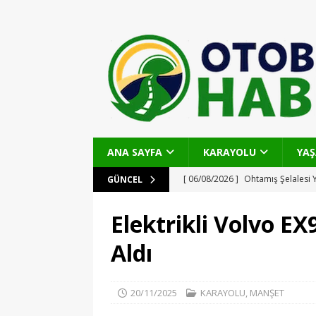
ANA SAYFA
KARAYOLU
YA
[ 06/08/2026 ]
Ohtamış Şelalesi Y
GÜNCEL
Artıyor
OTOBAN
Elektrikli Volvo EX
[ 27/07/2026 ]
Haydarpaşa Limanı
Aldı
Stratejiler
KARAYOLU
[ 24/07/2026 ]
Alo 193 OHİM ile 
20/11/2025
KARAYOLU
,
MANŞET
Noktadan Başvuru, Şeffaflık ve H