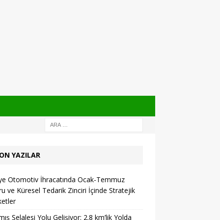
ON YAZILAR
iye Otomotiv İhracatında Ocak-Temmuz
u ve Küresel Tedarik Zinciri İçinde Stratejik
etler
ış Şelalesi Yolu Gelişiyor: 2.8 km’lik Yolda