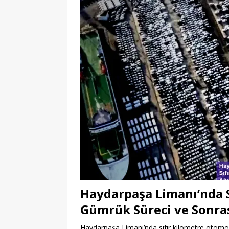
Haydarpaşa Limanı’nda S
Gümrük Süreci ve Sonrası
Haydarpaşa Limanı’nda sıfır kilometre otomobil 