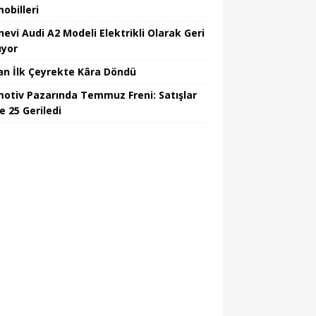
obilleri
nevi Audi A2 Modeli Elektrikli Olarak Geri
yor
an İlk Çeyrekte Kâra Döndü
otiv Pazarında Temmuz Freni: Satışlar
e 25 Geriledi