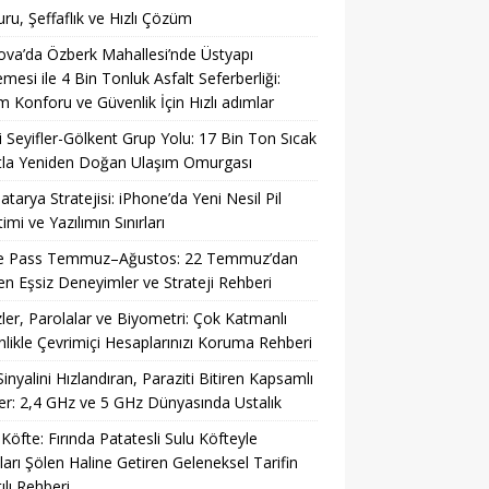
ru, Şeffaflık ve Hızlı Çözüm
ova’da Özberk Mahallesi’nde Üstyapı
emesi ile 4 Bin Tonluk Asfalt Seferberliği:
m Konforu ve Güvenlik İçin Hızlı adımlar
li Seyifler-Gölkent Grup Yolu: 17 Bin Ton Sıcak
tla Yeniden Doğan Ulaşım Omurgası
Batarya Stratejisi: iPhone’da Yeni Nesil Pil
imi ve Yazılımın Sınırları
 Pass Temmuz–Ağustos: 22 Temmuz’dan
ren Eşsiz Deneyimler ve Strateji Rehberi
ler, Parolalar ve Biyometri: Çok Katmanlı
likle Çevrimiçi Hesaplarınızı Koruma Rehberi
Sinyalini Hızlandıran, Paraziti Bitiren Kapsamlı
r: 2,4 GHz ve 5 GHz Dünyasında Ustalık
 Köfte: Fırında Patatesli Sulu Köfteyle
ları Şölen Haline Getiren Geleneksel Tarifin
ılı Rehberi