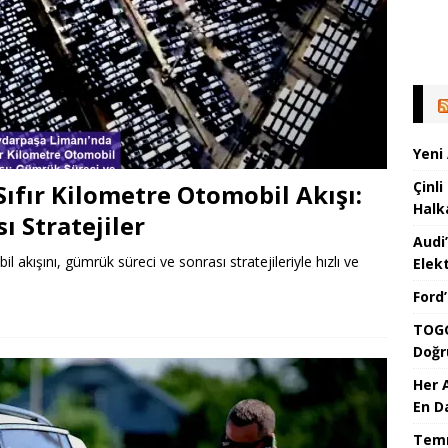
Yeni
Çinli
ıfır Kilometre Otomobil Akışı:
Halk
 Stratejiler
Audi
akışını, gümrük süreci ve sonrası stratejileriyle hızlı ve
Elekt
Ford
TOGG
Doğr
Her 
En D
Temm