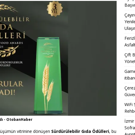
jisi: iPhone’da Yeni Nesil Pil Yönetimi ve Yazılımın Sınırları
Başvu
Çayır
Yenil
’nda Sıfır Kilometre Otomobil Akışı: Gümrük Süreci ve Sonrası
Ulaşı
Feriz
Asfal
Çift 
Yönet
Game
itiba
Çerez
Güven
WiFi 
Rehbe
adı - OtobanHaber
İzmir
Sofra
önüşümün vitrinine dönüşen
Sürdürülebilir Gıda Ödülleri
, bu
Ayrınt