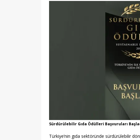
[ 22/07/2026 ]
Çift Batarya Strate
TEKNOLOJİ
[ 27/07/2026 ]
Haydarpaşa Limanı
Stratejiler
KARAYOLU
Sürdürülebilir Gıda Ödülleri Başvuruları Başl
Türkiye’nin gıda sektöründe sürdürülebilir d