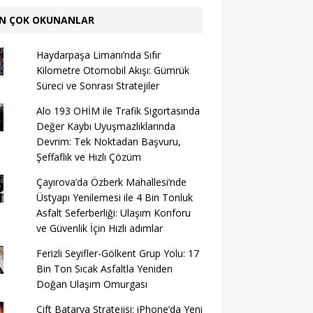
N ÇOK OKUNANLAR
Haydarpaşa Limanı’nda Sıfır
Kilometre Otomobil Akışı: Gümrük
Süreci ve Sonrası Stratejiler
Alo 193 OHİM ile Trafik Sigortasında
Değer Kaybı Uyuşmazlıklarında
Devrim: Tek Noktadan Başvuru,
Şeffaflık ve Hızlı Çözüm
Çayırova’da Özberk Mahallesi’nde
Üstyapı Yenilemesi ile 4 Bin Tonluk
Asfalt Seferberliği: Ulaşım Konforu
ve Güvenlik İçin Hızlı adımlar
Ferizli Seyifler-Gölkent Grup Yolu: 17
Bin Ton Sıcak Asfaltla Yeniden
Doğan Ulaşım Omurgası
Çift Batarya Stratejisi: iPhone’da Yeni