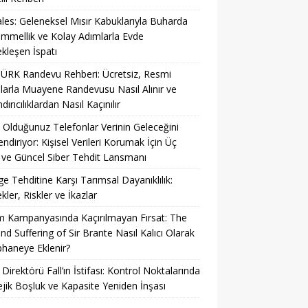
es: Geleneksel Mısır Kabuklarıyla Buharda
mellik ve Kolay Adımlarla Evde
kleşen İspatı
ÜRK Randevu Rehberi: Ücretsiz, Resmi
larla Muayene Randevusu Nasıl Alınır ve
ırıcılıklardan Nasıl Kaçınılır
 Olduğunuz Telefonlar Verinin Geleceğini
lendiriyor: Kişisel Verileri Korumak İçin Üç
ve Güncel Siber Tehdit Lansmanı
ge Tehditine Karşı Tarımsal Dayanıklılık:
kler, Riskler ve İkazlar
 Kampanyasında Kaçırılmayan Fırsat: The
and Suffering of Sir Brante Nasıl Kalıcı Olarak
haneye Eklenir?
 Direktörü Fall’ın İstifası: Kontrol Noktalarında
ejik Boşluk ve Kapasite Yeniden İnşası