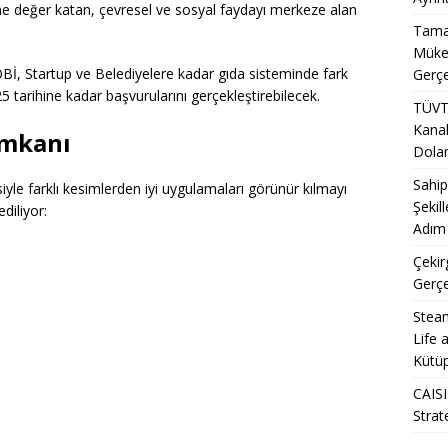
ne değer katan, çevresel ve sosyal faydayı merkeze alan
Tamal
Mükem
KOBİ, Startup ve Belediyelere kadar gıda sisteminde fark
Gerçe
5 tarihine kadar başvurularını gerçekleştirebilecek.
TÜVT
Kanal
İmkanı
Doland
Sahip
siyle farklı kesimlerden iyi uygulamaları görünür kılmayı
Şekil
diliyor:
Adım 
Çekir
Gerçe
Steam
Life 
Kütüp
CAISI
Strat