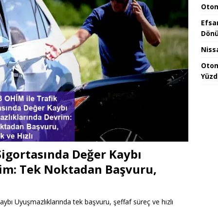
Otom
Efsa
Dönü
Niss
Otom
Yüzd
Sigortasında Değer Kaybı
im: Tek Noktadan Başvuru,
ybı Uyuşmazlıklarında tek başvuru, şeffaf süreç ve hızlı