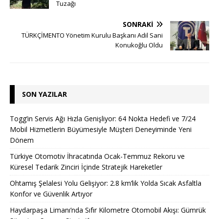
Tuzağı
SONRAKI
TÜRKÇİMENTO Yönetim Kurulu Başkanı Adil Sani
Konukoğlu Oldu
SON YAZILAR
Togg’in Servis Ağı Hızla Genişliyor: 64 Nokta Hedefi ve 7/24
Mobil Hizmetlerin Büyümesiyle Müşteri Deneyiminde Yeni
Dönem
Türkiye Otomotiv İhracatında Ocak-Temmuz Rekoru ve
Küresel Tedarik Zinciri İçinde Stratejik Hareketler
Ohtamış Şelalesi Yolu Gelişiyor: 2.8 km’lik Yolda Sıcak Asfaltla
Konfor ve Güvenlik Artıyor
Haydarpaşa Limanı’nda Sıfır Kilometre Otomobil Akışı: Gümrük