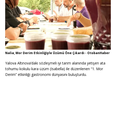
Nalia, Mor Derim Etkinliğiyle Üzümü Öne Çıkardı - OtobanHaber
Yalova Altınova’daki sözleşmeli iyi tarım alanında yetişen ata
tohumu kokulu kara üzüm (Isabella) ile düzenlenen “1. Mor
Derim” etkinliği gastronomi dünyasını buluşturdu.