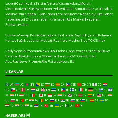
LeventÖzen
KadinGirisim
AnkaraYasam
AdanaMersin
Merhabaİzmir
KaravanHaber
YelkenHaber
KamuHaber
UcakHaber
MakineTamir
Iptidai
SilahHaber
LeoTheMaster.Net
KolayBilimHaber
HaberInegol
OtobanHaber
KiraHaber
AEY
MarkaHikayeleri
BulmacaHaber
BulmacaCevap
KomikKurbaga
KolayHarita
RayTurkiye
ZorBulmaca
KentveSağlık
LeventinMutfağı
Rayİhale
MeşhurBlog
TOKİEmlak
RaillyNews
AutonoumNews
BlauBahn
GareExpress
ArabRailNews
PersRail
BlauAutonom
GreekRail
Ferrovie24
StiriHub
DME
AutoRusNews
PromptsFile
RailwayNews EU
LISANLAR
AR
AZ
BN
BS
BG
CA
CEB
ZH-CN
CO
HR
CS
DA
NL
EN
ET
TL
FI
FR
DE
EL
IW
HI
HU
IT
JA
JW
KN
KO
LV
LT
MS
ML
PL
PT
PA
RO
RU
SR
SK
SL
ES
SV
TG
TA
TE
TH
TR
UK
UR
VI
HABER ARŞIVI