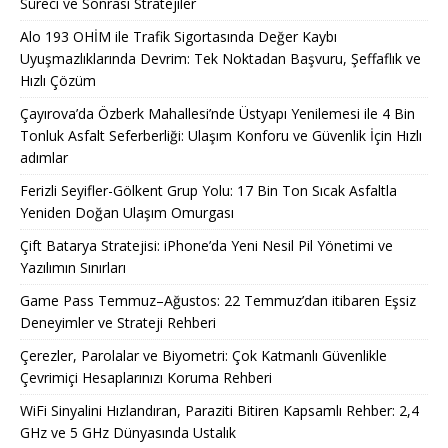
Süreci ve Sonrası Stratejiler
Alo 193 OHİM ile Trafik Sigortasında Değer Kaybı
Uyuşmazlıklarında Devrim: Tek Noktadan Başvuru, Şeffaflık ve
Hızlı Çözüm
Çayırova’da Özberk Mahallesi’nde Üstyapı Yenilemesi ile 4 Bin
Tonluk Asfalt Seferberliği: Ulaşım Konforu ve Güvenlik İçin Hızlı
adımlar
Ferizli Seyifler-Gölkent Grup Yolu: 17 Bin Ton Sıcak Asfaltla
Yeniden Doğan Ulaşım Omurgası
Çift Batarya Stratejisi: iPhone’da Yeni Nesil Pil Yönetimi ve
Yazılımın Sınırları
Game Pass Temmuz–Ağustos: 22 Temmuz’dan itibaren Eşsiz
Deneyimler ve Strateji Rehberi
Çerezler, Parolalar ve Biyometri: Çok Katmanlı Güvenlikle
Çevrimiçi Hesaplarınızı Koruma Rehberi
WiFi Sinyalini Hızlandıran, Paraziti Bitiren Kapsamlı Rehber: 2,4
GHz ve 5 GHz Dünyasında Ustalık