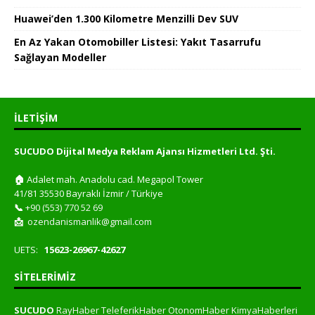
Huawei’den 1.300 Kilometre Menzilli Dev SUV
En Az Yakan Otomobiller Listesi: Yakıt Tasarrufu
Sağlayan Modeller
İLETIŞIM
SUCUDO Dijital Medya Reklam Ajansı Hizmetleri Ltd. Şti.
🏠
Adalet mah. Anadolu cad. Megapol Tower
41/81 35530 Bayraklı İzmir / Türkiye
📞
+90 (553) 770 52 69
📩
ozendanismanlik@gmail.com
UETS:
15623-26967-42627
SITELERIMIZ
SUCUDO
RayHaber
TeleferikHaber
OtonomHaber
KimyaHaberleri