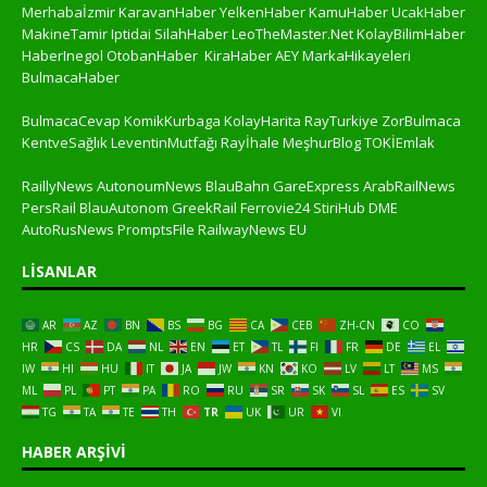
Merhabaİzmir
KaravanHaber
YelkenHaber
KamuHaber
UcakHaber
MakineTamir
Iptidai
SilahHaber
LeoTheMaster.Net
KolayBilimHaber
HaberInegol
OtobanHaber
KiraHaber
AEY
MarkaHikayeleri
BulmacaHaber
BulmacaCevap
KomikKurbaga
KolayHarita
RayTurkiye
ZorBulmaca
KentveSağlık
LeventinMutfağı
Rayİhale
MeşhurBlog
TOKİEmlak
RaillyNews
AutonoumNews
BlauBahn
GareExpress
ArabRailNews
PersRail
BlauAutonom
GreekRail
Ferrovie24
StiriHub
DME
AutoRusNews
PromptsFile
RailwayNews EU
LISANLAR
AR
AZ
BN
BS
BG
CA
CEB
ZH-CN
CO
HR
CS
DA
NL
EN
ET
TL
FI
FR
DE
EL
IW
HI
HU
IT
JA
JW
KN
KO
LV
LT
MS
ML
PL
PT
PA
RO
RU
SR
SK
SL
ES
SV
TG
TA
TE
TH
TR
UK
UR
VI
HABER ARŞIVI