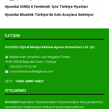
Hyundai IONIQ 6 Yenilendi: İşte Türkiye Fiyatları
Hyundai Bluelink Türkiye’de Eski Araçlara Gelmiyor
İLETIŞIM
SUCUDO Dijital Medya Reklam Ajansı Hizmetleri Ltd. Şti.
Adalet mah. Anadolu cad. Megapol Tower
41/81 35530 Bayraklı İzmir / Türkiye
+90 (553) 770 52 69
ozendanismanlik@gmail.com
UETS:
15623-26967-42627
SITELERIMIZ
SUCUDO
RayHaber
TeleferikHaber
OtonomHaber
KimyaHaberleri
LeventÖzen
KadinGirisim
AnkaraYasam
AdanaMersin