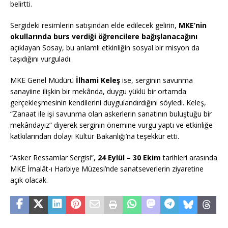
belirtti.
Sergideki resimlerin satışından elde edilecek gelirin,
MKE’nin
okullarında burs verdiği öğrencilere bağışlanacağını
açıklayan Sosay, bu anlamlı etkinliğin sosyal bir misyon da
taşıdığını vurguladı.
MKE Genel Müdürü
İlhami Keleş
ise, serginin savunma
sanayiine ilişkin bir mekânda, duygu yüklü bir ortamda
gerçekleşmesinin kendilerini duygulandırdığını söyledi. Keleş,
“Zanaat ile işi savunma olan askerlerin sanatının buluştuğu bir
mekândayız” diyerek serginin önemine vurgu yaptı ve etkinliğe
katkılarından dolayı Kültür Bakanlığı’na teşekkür etti.
“Asker Ressamlar Sergisi”,
24 Eylül – 30 Ekim
tarihleri arasında
MKE İmalât-ı Harbiye Müzesi’nde sanatseverlerin ziyaretine
açık olacak.