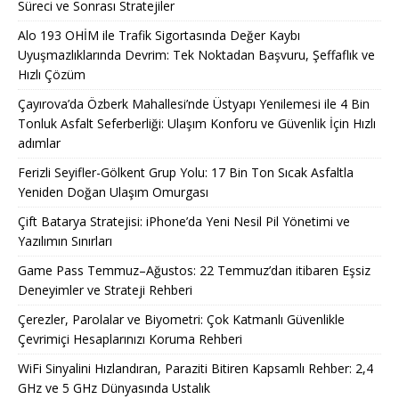
Süreci ve Sonrası Stratejiler
Alo 193 OHİM ile Trafik Sigortasında Değer Kaybı
Uyuşmazlıklarında Devrim: Tek Noktadan Başvuru, Şeffaflık ve
Hızlı Çözüm
Çayırova’da Özberk Mahallesi’nde Üstyapı Yenilemesi ile 4 Bin
Tonluk Asfalt Seferberliği: Ulaşım Konforu ve Güvenlik İçin Hızlı
adımlar
Ferizli Seyifler-Gölkent Grup Yolu: 17 Bin Ton Sıcak Asfaltla
Yeniden Doğan Ulaşım Omurgası
Çift Batarya Stratejisi: iPhone’da Yeni Nesil Pil Yönetimi ve
Yazılımın Sınırları
Game Pass Temmuz–Ağustos: 22 Temmuz’dan itibaren Eşsiz
Deneyimler ve Strateji Rehberi
Çerezler, Parolalar ve Biyometri: Çok Katmanlı Güvenlikle
Çevrimiçi Hesaplarınızı Koruma Rehberi
WiFi Sinyalini Hızlandıran, Paraziti Bitiren Kapsamlı Rehber: 2,4
GHz ve 5 GHz Dünyasında Ustalık