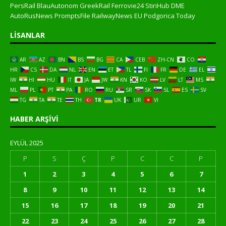
PersRail
BlauAutonom
GreekRail
Ferrovie24
StiriHub
DME
AutoRusNews
PromptsFile
RailwayNews EU
Podgorica Today
LISANLAR
AR
AZ
BN
BS
BG
CA
CEB
ZH-CN
CO
HR
CS
DA
NL
EN
ET
TL
FI
FR
DE
EL
IW
HI
HU
IT
JA
JW
KN
KO
LV
LT
MS
ML
PL
PT
PA
RO
RU
SR
SK
SL
ES
SV
TG
TA
TE
TH
TR
UK
UR
VI
HABER ARŞIVI
EYLÜL 2025
P
S
Ç
P
C
C
P
1
2
3
4
5
6
7
8
9
10
11
12
13
14
15
16
17
18
19
20
21
22
23
24
25
26
27
28