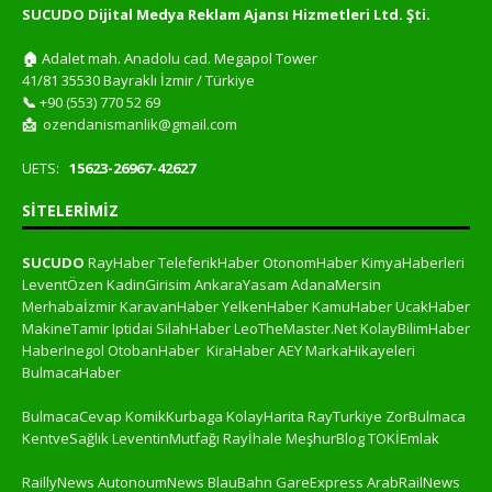
SUCUDO Dijital Medya Reklam Ajansı Hizmetleri Ltd. Şti.
🏠
Adalet mah. Anadolu cad. Megapol Tower
41/81 35530 Bayraklı İzmir / Türkiye
📞
+90 (553) 770 52 69
📩
ozendanismanlik@gmail.com
UETS:
15623-26967-42627
SITELERIMIZ
SUCUDO
RayHaber
TeleferikHaber
OtonomHaber
KimyaHaberleri
LeventÖzen
KadinGirisim
AnkaraYasam
AdanaMersin
Merhabaİzmir
KaravanHaber
YelkenHaber
KamuHaber
UcakHaber
MakineTamir
Iptidai
SilahHaber
LeoTheMaster.Net
KolayBilimHaber
HaberInegol
OtobanHaber
KiraHaber
AEY
MarkaHikayeleri
BulmacaHaber
BulmacaCevap
KomikKurbaga
KolayHarita
RayTurkiye
ZorBulmaca
KentveSağlık
LeventinMutfağı
Rayİhale
MeşhurBlog
TOKİEmlak
RaillyNews
AutonoumNews
BlauBahn
GareExpress
ArabRailNews