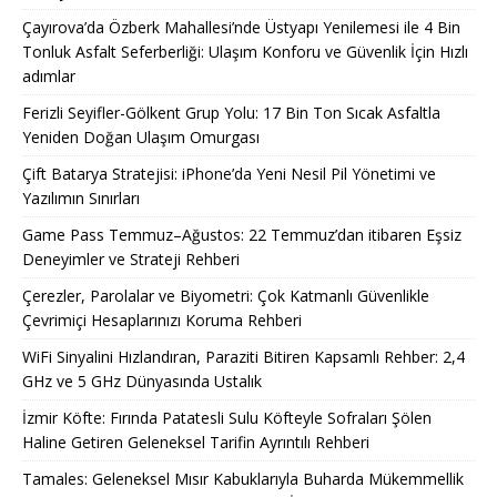
Çayırova’da Özberk Mahallesi’nde Üstyapı Yenilemesi ile 4 Bin
Tonluk Asfalt Seferberliği: Ulaşım Konforu ve Güvenlik İçin Hızlı
adımlar
Ferizli Seyifler-Gölkent Grup Yolu: 17 Bin Ton Sıcak Asfaltla
Yeniden Doğan Ulaşım Omurgası
Çift Batarya Stratejisi: iPhone’da Yeni Nesil Pil Yönetimi ve
Yazılımın Sınırları
Game Pass Temmuz–Ağustos: 22 Temmuz’dan itibaren Eşsiz
Deneyimler ve Strateji Rehberi
Çerezler, Parolalar ve Biyometri: Çok Katmanlı Güvenlikle
Çevrimiçi Hesaplarınızı Koruma Rehberi
WiFi Sinyalini Hızlandıran, Paraziti Bitiren Kapsamlı Rehber: 2,4
GHz ve 5 GHz Dünyasında Ustalık
İzmir Köfte: Fırında Patatesli Sulu Köfteyle Sofraları Şölen
Haline Getiren Geleneksel Tarifin Ayrıntılı Rehberi
Tamales: Geleneksel Mısır Kabuklarıyla Buharda Mükemmellik