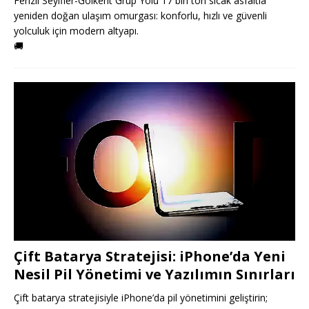
Ferizli Seyifler-Gölkent Grup Yolu 17 bin ton sıcak asfaltla
yeniden doğan ulaşım omurgası: konforlu, hızlı ve güvenli
yolculuk için modern altyapı.
🚚
Çift Batarya Stratejisi: iPhone’da Yeni
Nesil Pil Yönetimi ve Yazılımın Sınırları
Çift batarya stratejisiyle iPhone’da pil yönetimini geliştirin;