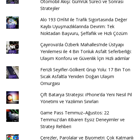
Otomobil Akışı: Gümrük Süreci ve Sonrası
Stratejiler
Alo 193 OHİM ile Trafik Sigortasında Değer
Kaybı Uyuşmazlıklarında Devrim: Tek
Noktadan Başvuru, Şeffaflık ve Hızlı Çözüm
Çayırova’da Özberk Mahallesi’nde Üstyapı
Yenilemesi ile 4 Bin Tonluk Asfalt Seferberliği:
Ulaşım Konforu ve Güvenlik İçin Hızlı adımlar
Ferizli Seyifler-Gölkent Grup Yolu: 17 Bin Ton
Sıcak Asfaltla Yeniden Doğan Ulaşım
Omurgası
Çift Batarya Stratejisi: iPhone’da Yeni Nesil Pil
Yönetimi ve Yazılımın Sınırları
Game Pass Temmuz–Ağustos: 22
Temmuz'dan itibaren Eşsiz Deneyimler ve
Strateji Rehberi
Çerezler, Parolalar ve Biyometri: Çok Katmanlı