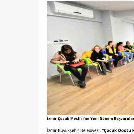
[ 22/07/2026 ]
Çift Batarya Strate
TEKNOLOJİ
[ 27/07/2026 ]
Haydarpaşa Limanı
Stratejiler
KARAYOLU
İzmir Çocuk Meclisi'ne Yeni Dönem Başvurula
İzmir Büyükşehir Belediyesi,
“Çocuk Dostu 