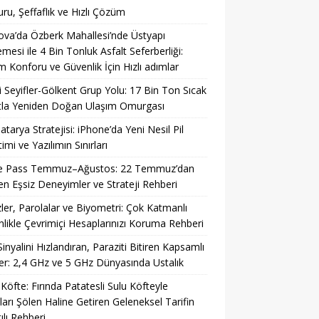
ru, Şeffaflık ve Hızlı Çözüm
ova’da Özberk Mahallesi’nde Üstyapı
emesi ile 4 Bin Tonluk Asfalt Seferberliği:
m Konforu ve Güvenlik İçin Hızlı adımlar
li Seyifler-Gölkent Grup Yolu: 17 Bin Ton Sıcak
tla Yeniden Doğan Ulaşım Omurgası
Batarya Stratejisi: iPhone’da Yeni Nesil Pil
imi ve Yazılımın Sınırları
 Pass Temmuz–Ağustos: 22 Temmuz’dan
ren Eşsiz Deneyimler ve Strateji Rehberi
ler, Parolalar ve Biyometri: Çok Katmanlı
likle Çevrimiçi Hesaplarınızı Koruma Rehberi
Sinyalini Hızlandıran, Paraziti Bitiren Kapsamlı
r: 2,4 GHz ve 5 GHz Dünyasında Ustalık
 Köfte: Fırında Patatesli Sulu Köfteyle
ları Şölen Haline Getiren Geleneksel Tarifin
ılı Rehberi