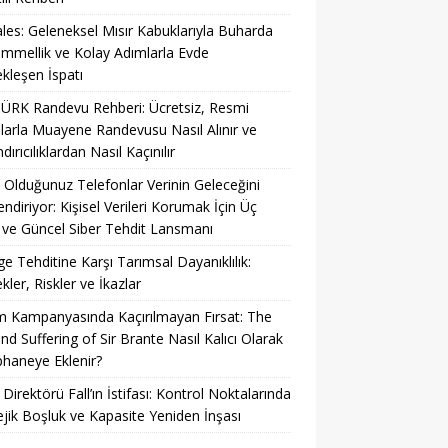
es: Geleneksel Mısır Kabuklarıyla Buharda
mellik ve Kolay Adımlarla Evde
kleşen İspatı
ÜRK Randevu Rehberi: Ücretsiz, Resmi
larla Muayene Randevusu Nasıl Alınır ve
ırıcılıklardan Nasıl Kaçınılır
 Olduğunuz Telefonlar Verinin Geleceğini
lendiriyor: Kişisel Verileri Korumak İçin Üç
ve Güncel Siber Tehdit Lansmanı
ge Tehditine Karşı Tarımsal Dayanıklılık:
kler, Riskler ve İkazlar
 Kampanyasında Kaçırılmayan Fırsat: The
and Suffering of Sir Brante Nasıl Kalıcı Olarak
haneye Eklenir?
 Direktörü Fall’ın İstifası: Kontrol Noktalarında
ejik Boşluk ve Kapasite Yeniden İnşası