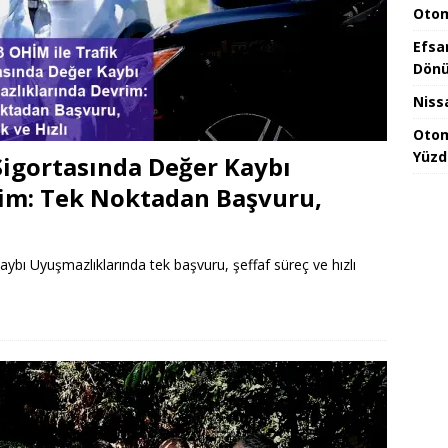
Otom
Efsa
Dönü
Niss
Otom
Yüzd
Sigortasında Değer Kaybı
im: Tek Noktadan Başvuru,
ybı Uyuşmazlıklarında tek başvuru, şeffaf süreç ve hızlı