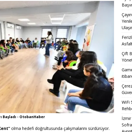
jisi: iPhone’da Yeni Nesil Pil Yönetimi ve Yazılımın Sınırları
Başvu
Çayır
Yenil
’nda Sıfır Kilometre Otomobil Akışı: Gümrük Süreci ve Sonrası
Ulaşı
Feriz
Asfal
Çift 
Yönet
Game
itiba
Çerez
Güven
WiFi 
Rehbe
rı Başladı - OtobanHaber
İzmir
Sofra
Kent”
olma hedefi doğrultusunda çalışmalarını sürdürüyor.
Ayrınt