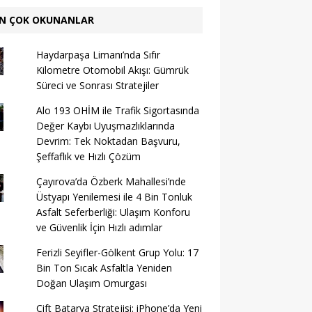
N ÇOK OKUNANLAR
Haydarpaşa Limanı’nda Sıfır
Kilometre Otomobil Akışı: Gümrük
Süreci ve Sonrası Stratejiler
Alo 193 OHİM ile Trafik Sigortasında
Değer Kaybı Uyuşmazlıklarında
Devrim: Tek Noktadan Başvuru,
Şeffaflık ve Hızlı Çözüm
Çayırova’da Özberk Mahallesi’nde
Üstyapı Yenilemesi ile 4 Bin Tonluk
Asfalt Seferberliği: Ulaşım Konforu
ve Güvenlik İçin Hızlı adımlar
Ferizli Seyifler-Gölkent Grup Yolu: 17
Bin Ton Sıcak Asfaltla Yeniden
Doğan Ulaşım Omurgası
Çift Batarya Stratejisi: iPhone’da Yeni