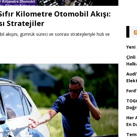
ıfır Kilometre Otomobil Akışı:
 Stratejiler
akışını, gümrük süreci ve sonrası stratejileriyle hızlı ve
Yeni
Çinli
Halk
Audi
Elekt
Ford
TOGG
Doğr
Her 
En D
Temm