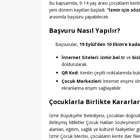
Bu kapsamda, 9-14 yaş arası çocukların kent
yeni dönem kayıtları başladı.
“İzmir için sö
arasında başvuru yapabilecek.
Başvuru Nasıl Yapılır?
Başvurular,
19 Eylül’den 10 Ekim’e kada
İnternet Siteleri:
izmir.bel.tr
ve
biz
doldurularak.
QR Kod:
Kentin çeşitli noktalarında bu
Çocuk Merkezleri:
İnternet erişimi o
ekranlarına erişim sağlayabilir.
Çocuklarla Birlikte Kararlar
İzmir Büyükşehir Belediyesi, çocukları doğrud
Birleşmiş Milletler Çocuk Hakları Sözleşmesi’n
alanları, eğitim, sağlık ve kültürel faaliyetler 
İzmir Çocuk Meclisi, çocukların kente dair fiki