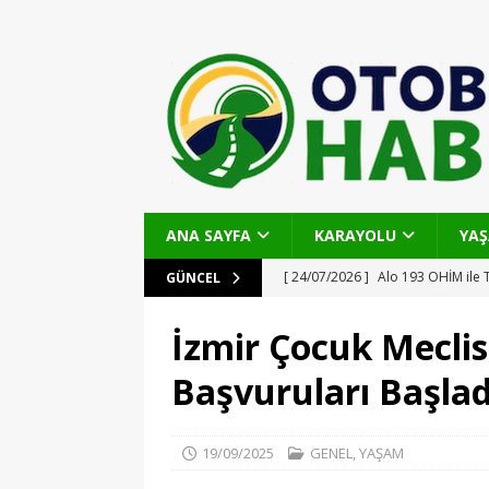
ANA SAYFA
KARAYOLU
YA
[ 24/07/2026 ]
Alo 193 OHİM ile 
GÜNCEL
Noktadan Başvuru, Şeffaflık ve H
İzmir Çocuk Mecli
[ 22/07/2026 ]
Çayırova’da Özberk
Başvuruları Başlad
Seferberliği: Ulaşım Konforu ve Gü
[ 22/07/2026 ]
Ferizli Seyifler-G
19/09/2025
GENEL
,
YAŞAM
Omurgası
OTOBAN