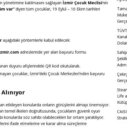
in yönetimine katılmasını sağlayan
İzmir Çocuk Meclisi
‘nin
Tamal
züm var”
diyen tüm çocuklar, 19 Eylül – 10 Ekim tarihleri
Mükem
Gerçe
TÜVT
Kanal
r
aşağıdaki yöntemlerle kabul edilecek:
Doland
izmir.com
adreslerinde yer alan başvuru formu
Sahip
Şekil
Adım 
lunan duyuru afişlerindeki QR kod okutularak.
lmayan çocuklar, İzmir’deki Çocuk Merkezleri’nden başvuru
Çekir
Gerçe
Steam
 Alınıyor
Life 
Kütüp
an etkileyen konularda onların görüşlerini almayı önemsiyor.
in temel ilkeleri doğrultusunda, çocukların güvenli oyun
CAISI
gibi konularda söz sahibi olabilecekleri bir ortam yaratılıyor.
Strat
rlerini ifade etmelerine ve karar alma süreçlerine