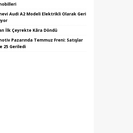
obilleri
nevi Audi A2 Modeli Elektrikli Olarak Geri
yor
an İlk Çeyrekte Kâra Döndü
otiv Pazarında Temmuz Freni: Satışlar
e 25 Geriledi