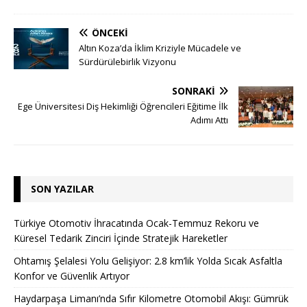
ÖNCEKI
Altın Koza’da İklim Kriziyle Mücadele ve
Sürdürülebirlik Vizyonu
SONRAKI
Ege Üniversitesi Diş Hekimliği Öğrencileri Eğitime İlk
Adımı Attı
SON YAZILAR
Türkiye Otomotiv İhracatında Ocak-Temmuz Rekoru ve
Küresel Tedarik Zinciri İçinde Stratejik Hareketler
Ohtamış Şelalesi Yolu Gelişiyor: 2.8 km’lik Yolda Sıcak Asfaltla
Konfor ve Güvenlik Artıyor
Haydarpaşa Limanı’nda Sıfır Kilometre Otomobil Akışı: Gümrük