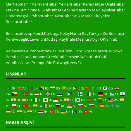
Merhabaİzmir
KaravanHaber
YelkenHaber
KamuHaber
UcakHaber
MakineTamir
Iptidai
SilahHaber
LeoTheMaster.Net
KolayBilimHaber
HaberInegol
OtobanHaber
KiraHaber
AEY
MarkaHikayeleri
BulmacaHaber
BulmacaCevap
KomikKurbaga
KolayHarita
RayTurkiye
ZorBulmaca
KentveSağlık
LeventinMutfağı
Rayİhale
MeşhurBlog
TOKİEmlak
RaillyNews
AutonoumNews
BlauBahn
GareExpress
ArabRailNews
PersRail
BlauAutonom
GreekRail
Ferrovie24
StiriHub
DME
AutoRusNews
PromptsFile
RailwayNews EU
LISANLAR
AR
AZ
BN
BS
BG
CA
CEB
ZH-CN
CO
HR
CS
DA
NL
EN
ET
TL
FI
FR
DE
EL
IW
HI
HU
IT
JA
JW
KN
KO
LV
LT
MS
ML
PL
PT
PA
RO
RU
SR
SK
SL
ES
SV
TG
TA
TE
TH
TR
UK
UR
VI
HABER ARŞIVI