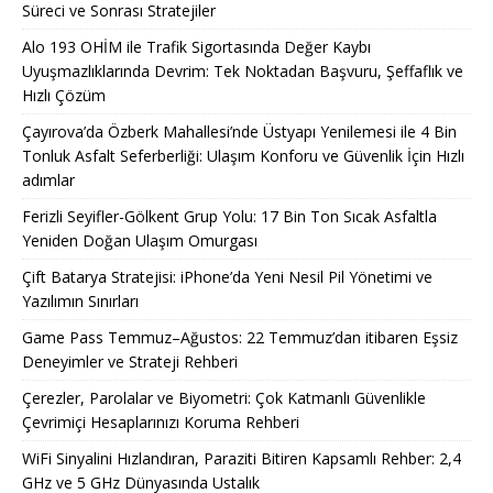
Süreci ve Sonrası Stratejiler
Alo 193 OHİM ile Trafik Sigortasında Değer Kaybı
Uyuşmazlıklarında Devrim: Tek Noktadan Başvuru, Şeffaflık ve
Hızlı Çözüm
Çayırova’da Özberk Mahallesi’nde Üstyapı Yenilemesi ile 4 Bin
Tonluk Asfalt Seferberliği: Ulaşım Konforu ve Güvenlik İçin Hızlı
adımlar
Ferizli Seyifler-Gölkent Grup Yolu: 17 Bin Ton Sıcak Asfaltla
Yeniden Doğan Ulaşım Omurgası
Çift Batarya Stratejisi: iPhone’da Yeni Nesil Pil Yönetimi ve
Yazılımın Sınırları
Game Pass Temmuz–Ağustos: 22 Temmuz’dan itibaren Eşsiz
Deneyimler ve Strateji Rehberi
Çerezler, Parolalar ve Biyometri: Çok Katmanlı Güvenlikle
Çevrimiçi Hesaplarınızı Koruma Rehberi
WiFi Sinyalini Hızlandıran, Paraziti Bitiren Kapsamlı Rehber: 2,4
GHz ve 5 GHz Dünyasında Ustalık