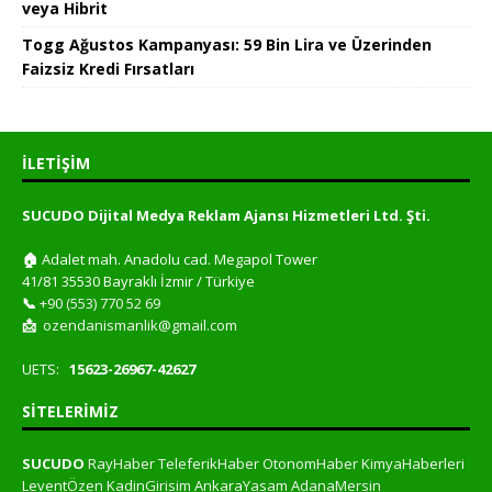
veya Hibrit
Togg Ağustos Kampanyası: 59 Bin Lira ve Üzerinden
Faizsiz Kredi Fırsatları
İLETIŞIM
SUCUDO Dijital Medya Reklam Ajansı Hizmetleri Ltd. Şti.
🏠
Adalet mah. Anadolu cad. Megapol Tower
41/81 35530 Bayraklı İzmir / Türkiye
📞
+90 (553) 770 52 69
📩
ozendanismanlik@gmail.com
UETS:
15623-26967-42627
SITELERIMIZ
SUCUDO
RayHaber
TeleferikHaber
OtonomHaber
KimyaHaberleri
LeventÖzen
KadinGirisim
AnkaraYasam
AdanaMersin