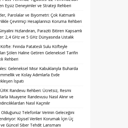
ren Eşsiz Deneyimler ve Strateji Rehberi
ler, Parolalar ve Biyometri: Çok Katmanlı
likle Çevrimiçi Hesaplarınızı Koruma Rehberi
Sinyalini Hızlandıran, Paraziti Bitiren Kapsamlı
r: 2,4 GHz ve 5 GHz Dünyasında Ustalık
 Köfte: Fırında Patatesli Sulu Köfteyle
ları Şölen Haline Getiren Geleneksel Tarifin
ılı Rehberi
es: Geleneksel Mısır Kabuklarıyla Buharda
mellik ve Kolay Adımlarla Evde
kleşen İspatı
ÜRK Randevu Rehberi: Ücretsiz, Resmi
larla Muayene Randevusu Nasıl Alınır ve
ırıcılıklardan Nasıl Kaçınılır
 Olduğunuz Telefonlar Verinin Geleceğini
lendiriyor: Kişisel Verileri Korumak İçin Üç
ve Güncel Siber Tehdit Lansmanı