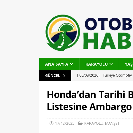
ANA SAYFA
KARAYOLU
YA
[ 06/08/2026 ]
Türkiye Otomotiv 
GÜNCEL
Stratejik Hareketler
KARAYOL
Honda’dan Tarihi B
[ 06/08/2026 ]
Ohtamış Şelalesi Y
Listesine Ambargo
Artıyor
OTOBAN
[ 27/07/2026 ]
Haydarpaşa Limanı
17/12/2025
KARAYOLU
,
MANŞET
Stratejiler
KARAYOLU