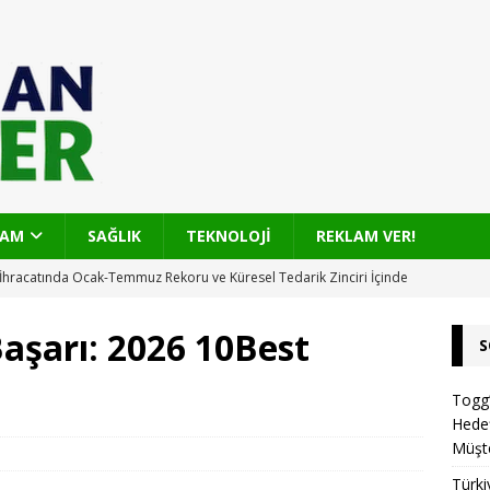
ŞAM
SAĞLIK
TEKNOLOJİ
REKLAM VER!
İhracatında Ocak-Temmuz Rekoru ve Küresel Tedarik Zinciri İçinde
U
aşarı: 2026 10Best
S
olu Gelişiyor: 2.8 km’lik Yolda Sıcak Asfaltla Konfor ve Güvenlik
Togg’
Hedef
’nda Sıfır Kilometre Otomobil Akışı: Gümrük Süreci ve Sonrası
Müşt
Türk