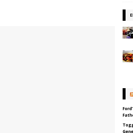
E
Ford’
Fat
Togg
Gene