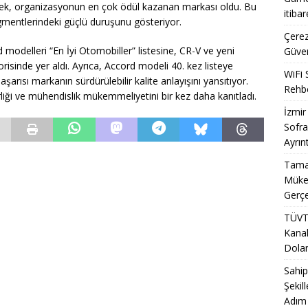
erek, organizasyonun en çok ödül kazanan markası oldu. Bu
itiba
entlerindeki güçlü duruşunu gösteriyor.
Çerez
 modelleri “En İyi Otomobiller” listesine, CR-V ve yeni
Güven
isinde yer aldı. Ayrıca, Accord modeli 40. kez listeye
WiFi 
aşarısı markanın sürdürülebilir kalite anlayışını yansıtıyor.
Rehbe
iği ve mühendislik mükemmeliyetini bir kez daha kanıtladı.
İzmir
Sofra
Ayrınt
Tamal
Mükem
Gerçe
TÜVT
Kanal
Doland
Sahip
Şekil
Adım 