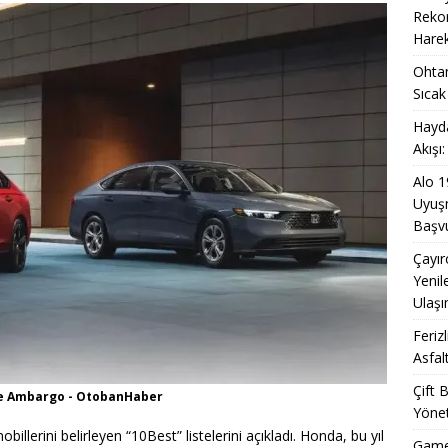
Trafik Sigortasında Değer Kaybı Uyuşmazlıklarında Devrim: Tek
Rekor
Harek
ızlı Çözüm
KARAYOLU
Ohtam
 Hızla Genişliyor: 64 Nokta Hedefi ve 7/24 Mobil Hizmetlerin
Sıcak
de Yeni Dönem
KARAYOLU
Hayda
Akışı
Alo 1
Uyuşm
Başvu
Çayır
Yenil
Ulaşı
Feriz
Asfal
Çift 
ine Ambargo - OtobanHaber
Yönet
billerini belirleyen “10Best” listelerini açıkladı. Honda, bu yıl
Game