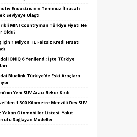
otiv Endüstrisinin Temmuz İhracatı
ek Seviyeye Ulaştı
trikli MINI Countryman Türkiye Fiyatı Ne
r Oldu?
için 1 Milyon TL Faizsiz Kredi Fırsatı
adı
dai IONIQ 6 Yenilendi: İşte Türkiye
ları
dai Bluelink Türkiye’de Eski Araçlara
iyor
mi’nın Yeni SUV Aracı Rekor Kırdı
ei’den 1.300 Kilometre Menzilli Dev SUV
z Yakan Otomobiller Listesi: Yakıt
rrufu Sağlayan Modeller