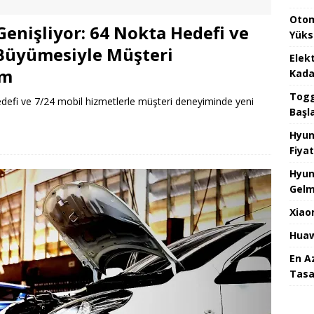
Otom
 Genişliyor: 64 Nokta Hedefi ve
Yüks
 Büyümesiyle Müşteri
Elek
em
Kada
Togg 
 hedefi ve 7/24 mobil hizmetlerle müşteri deneyiminde yeni
Başl
Hyun
Fiyat
Hyun
Gelm
Xiao
Huaw
En A
Tasa