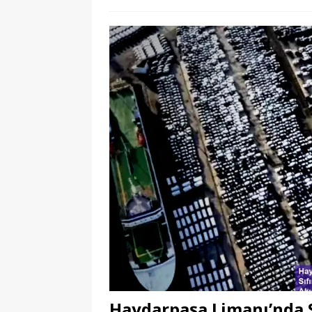
Haydarpaşa Limanı’nda S