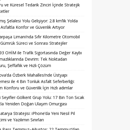
u ve Küresel Tedarik Zinciri İçinde Stratejik
etler
ış Şelalesi Yolu Gelişiyor: 2.8 km’lik Yolda
 Asfaltla Konfor ve Güvenlik Artıyor
rpaşa Limanı’nda Sıfır Kilometre Otomobil
: Gümrük Süreci ve Sonrası Stratejiler
93 OHİM ile Trafik Sigortasında Değer Kaybı
azlıklarında Devrim: Tek Noktadan
ru, Şeffaflık ve Hızlı Çözüm
ova’da Özberk Mahallesi’nde Üstyapı
emesi ile 4 Bin Tonluk Asfalt Seferberliği:
m Konforu ve Güvenlik İçin Hızlı adımlar
li Seyifler-Gölkent Grup Yolu: 17 Bin Ton Sıcak
tla Yeniden Doğan Ulaşım Omurgası
Batarya Stratejisi: iPhone’da Yeni Nesil Pil
imi ve Yazılımın Sınırları
 Pass Temmuz–Ağustos: 22 Temmuz’dan