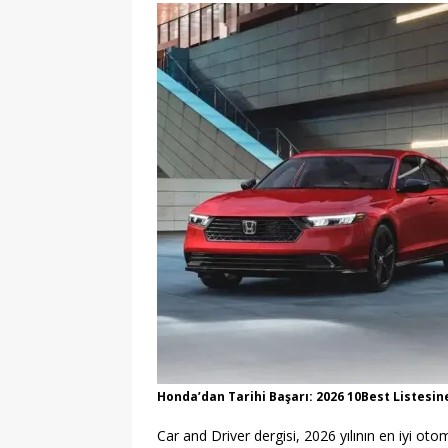
[ 24/07/2026 ]
Alo 193 OHİM ile 
Noktadan Başvuru, Şeffaflık ve H
[ 07/08/2026 ]
Togg’in Servis Ağı
Büyümesiyle Müşteri Deneyimin
Honda’dan Tarihi Başarı: 2026 10Best Listes
Car and Driver dergisi, 2026 yılının en iyi otomo