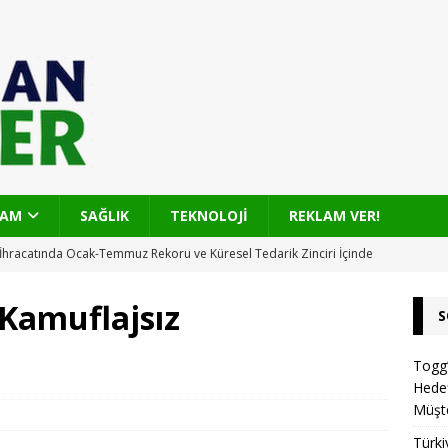
ŞAM
SAĞLIK
TEKNOLOJİ
REKLAM VER!
İhracatında Ocak-Temmuz Rekoru ve Küresel Tedarik Zinciri İçinde
U
 Kamuflajsız
S
olu Gelişiyor: 2.8 km’lik Yolda Sıcak Asfaltla Konfor ve Güvenlik
Togg’
Hedef
’nda Sıfır Kilometre Otomobil Akışı: Gümrük Süreci ve Sonrası
Müşt
Türk