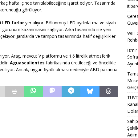
rkaç hafta içinde tanıtılabileceğine işaret ediyor. Tasarımda
itiba
i korunduğu görülüyor.
Çerez
ki
LED farlar
yer alıyor. Bölünmüş LED aydınlatma ve siyah
Güven
bir görünüm kazanmasını sağlıyor. Arka tasarımda ise yeni
WiFi 
 çekiyor. Jantlarda ve tampon tasarımında hafif değişiklikler
Rehbe
İzmir
yor. Araç, mevcut V platformu ve 1.6 litrelik atmosferik
Sofra
delin
Aguascalientes
fabrikasında üretileceği ve öncelikle
Ayrınt
diliyor. Ancak, uygun fiyatlı olması nedeniyle ABD pazarına
Tamal
Mükem
Gerçe
TÜVT
Kanal
Doland
Sahip
Şekil
Adım 