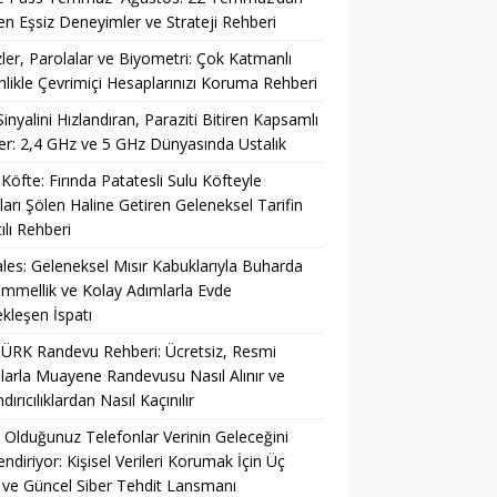
ren Eşsiz Deneyimler ve Strateji Rehberi
ler, Parolalar ve Biyometri: Çok Katmanlı
likle Çevrimiçi Hesaplarınızı Koruma Rehberi
Sinyalini Hızlandıran, Paraziti Bitiren Kapsamlı
r: 2,4 GHz ve 5 GHz Dünyasında Ustalık
 Köfte: Fırında Patatesli Sulu Köfteyle
ları Şölen Haline Getiren Geleneksel Tarifin
ılı Rehberi
es: Geleneksel Mısır Kabuklarıyla Buharda
mellik ve Kolay Adımlarla Evde
kleşen İspatı
ÜRK Randevu Rehberi: Ücretsiz, Resmi
larla Muayene Randevusu Nasıl Alınır ve
ırıcılıklardan Nasıl Kaçınılır
 Olduğunuz Telefonlar Verinin Geleceğini
lendiriyor: Kişisel Verileri Korumak İçin Üç
ve Güncel Siber Tehdit Lansmanı