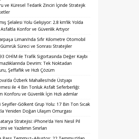
u ve Küresel Tedarik Zinciri İçinde Stratejik
etler
ış Şelalesi Yolu Gelişiyor: 2.8 km’lik Yolda
 Asfaltla Konfor ve Güvenlik Artıyor
rpaşa Limanı’nda Sıfır Kilometre Otomobil
: Gümrük Süreci ve Sonrası Stratejiler
93 OHİM ile Trafik Sigortasında Değer Kaybı
azlıklarında Devrim: Tek Noktadan
ru, Şeffaflık ve Hızlı Çözüm
ova’da Özberk Mahallesi’nde Üstyapı
emesi ile 4 Bin Tonluk Asfalt Seferberliği:
m Konforu ve Güvenlik İçin Hızlı adımlar
li Seyifler-Gölkent Grup Yolu: 17 Bin Ton Sıcak
tla Yeniden Doğan Ulaşım Omurgası
Batarya Stratejisi: iPhone’da Yeni Nesil Pil
imi ve Yazılımın Sınırları
 Pass Temmuz–Ağustos: 22 Temmuz’dan