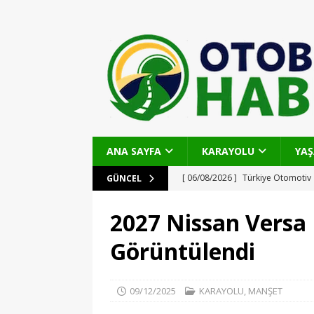
ANA SAYFA
KARAYOLU
YA
[ 06/08/2026 ]
Türkiye Otomotiv 
GÜNCEL
Stratejik Hareketler
KARAYOL
2027 Nissan Versa
[ 06/08/2026 ]
Ohtamış Şelalesi Y
Görüntülendi
Artıyor
OTOBAN
[ 27/07/2026 ]
Haydarpaşa Limanı
09/12/2025
KARAYOLU
,
MANŞET
Stratejiler
KARAYOLU