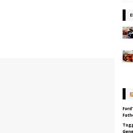
E
Ford’
Fat
Togg
Gene