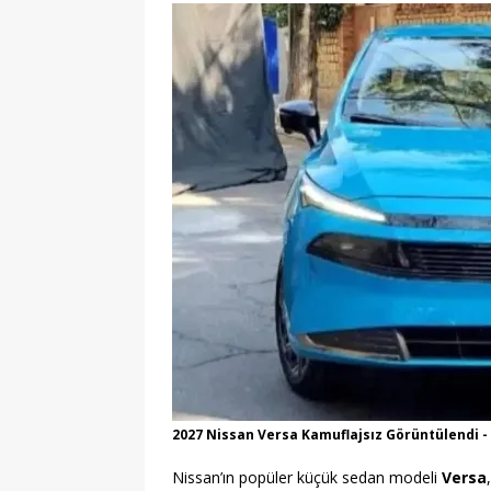
[ 24/07/2026 ]
Alo 193 OHİM ile 
Noktadan Başvuru, Şeffaflık ve H
[ 07/08/2026 ]
Togg’in Servis Ağı
Büyümesiyle Müşteri Deneyimin
2027 Nissan Versa Kamuflajsız Görüntülendi 
Nissan’ın popüler küçük sedan modeli
Versa