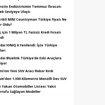
otiv Endüstrisinin Temmuz İhracatı
ek Seviyeye Ulaştı
trikli MINI Countryman Türkiye Fiyatı Ne
r Oldu?
için 1 Milyon TL Faizsiz Kredi Fırsatı
adı
dai IONIQ 6 Yenilendi: İşte Türkiye
ları
dai Bluelink Türkiye’de Eski Araçlara
iyor
mi’nın Yeni SUV Aracı Rekor Kırdı
ei’den 1.300 Kilometre Menzilli Dev SUV
z Yakan Otomobiller Listesi: Yakıt
rrufu Sağlayan Modeller