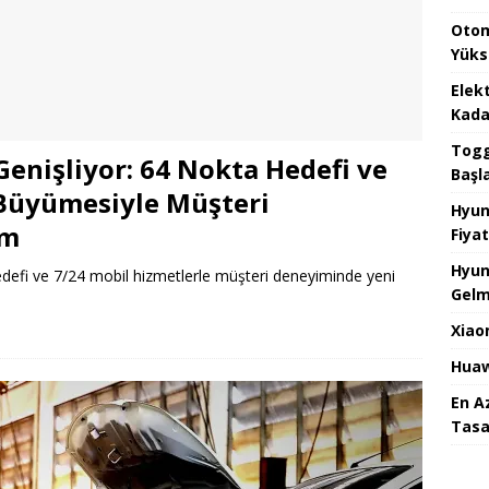
Otom
Yüks
Elek
Kada
Togg 
 Genişliyor: 64 Nokta Hedefi ve
Başl
 Büyümesiyle Müşteri
Hyun
em
Fiyat
Hyun
 hedefi ve 7/24 mobil hizmetlerle müşteri deneyiminde yeni
Gelm
Xiao
Huaw
En A
Tasa