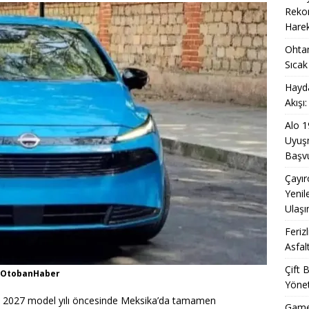
Trafik Sigortasında Değer Kaybı Uyuşmazlıklarında Devrim: Tek
Rekor
Harek
ızlı Çözüm
KARAYOLU
Ohtam
 Hızla Genişliyor: 64 Nokta Hedefi ve 7/24 Mobil Hizmetlerin
Sıcak
de Yeni Dönem
KARAYOLU
Hayda
Akışı
Alo 1
Uyuşm
Başvu
Çayır
Yenil
Ulaşı
Feriz
Asfal
Çift 
- OtobanHaber
Yönet
, 2027 model yılı öncesinde Meksika’da tamamen
Game