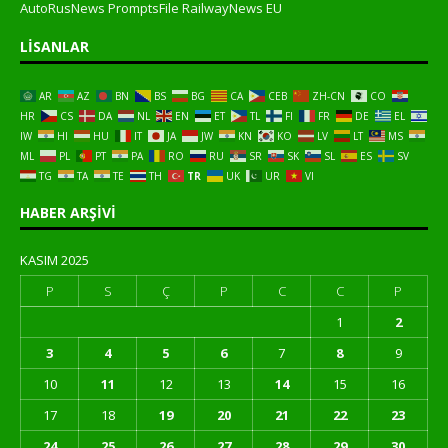
AutoRusNews
PromptsFile
RailwayNews EU
LISANLAR
AR
AZ
BN
BS
BG
CA
CEB
ZH-CN
CO
HR
CS
DA
NL
EN
ET
TL
FI
FR
DE
EL
IW
HI
HU
IT
JA
JW
KN
KO
LV
LT
MS
ML
PL
PT
PA
RO
RU
SR
SK
SL
ES
SV
TG
TA
TE
TH
TR
UK
UR
VI
HABER ARŞIVI
KASIM 2025
P
S
Ç
P
C
C
P
1
2
3
4
5
6
7
8
9
10
11
12
13
14
15
16
17
18
19
20
21
22
23
24
25
26
27
28
29
30