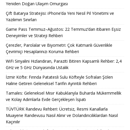
Yeniden Doğan Ulaşım Omurgası
Çift Batarya Stratejisi: iPhone’da Yeni Nesil Pil Yönetimi ve
Yazılımın Sınırları
Game Pass Temmuz–Ağustos: 22 Temmuz’dan itibaren Eşsiz
Deneyimler ve Strateji Rehberi
Çerezler, Parolalar ve Biyometri: Çok Katmanlı Güvenlikle
Çevrimiçi Hesaplarınızı Koruma Rehberi
WiFi Sinyalini Hızlandıran, Paraziti Bitiren Kapsamlı Rehber: 2,4
GHz ve 5 GHz Dünyasında Ustalık
İzmir Köfte: Fırında Patatesli Sulu Köfteyle Sofraları Şölen
Haline Getiren Geleneksel Tarifin Ayrıntılı Rehberi
Tamales: Geleneksel Mısır Kabuklarıyla Buharda Mükemmellik
ve Kolay Adımlarla Evde Gerçekleşen İspatı
TÜVTÜRK Randevu Rehberi: Ücretsiz, Resmi Kanallarla
Muayene Randevusu Nasıl Alınır ve Dolandırıcılıklardan Nasıl
Kaçınılır