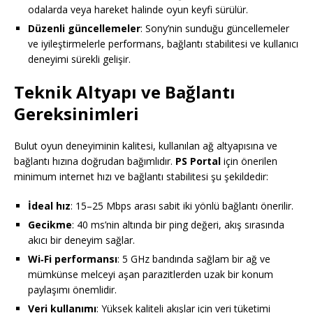
odalarda veya hareket halinde oyun keyfi sürülür.
Düzenli güncellemeler
: Sony’nin sunduğu güncellemeler
ve iyileştirmelerle performans, bağlantı stabilitesi ve kullanıcı
deneyimi sürekli gelişir.
Teknik Altyapı ve Bağlantı
Gereksinimleri
Bulut oyun deneyiminin kalitesi, kullanılan ağ altyapısına ve
bağlantı hızına doğrudan bağımlıdır.
PS Portal
için önerilen
minimum internet hızı ve bağlantı stabilitesi şu şekildedir:
İdeal hız
: 15–25 Mbps arası sabit iki yönlü bağlantı önerilir.
Gecikme
: 40 ms’nin altında bir ping değeri, akış sırasında
akıcı bir deneyim sağlar.
Wi‑Fi performansı
: 5 GHz bandında sağlam bir ağ ve
mümkünse melceyi aşan parazitlerden uzak bir konum
paylaşımı önemlidir.
Veri kullanımı
: Yüksek kaliteli akışlar için veri tüketimi