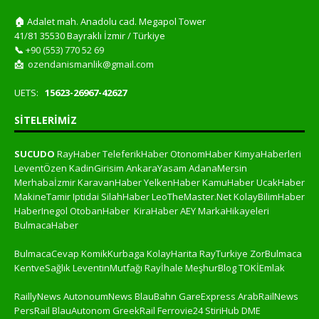
🏠
Adalet mah. Anadolu cad. Megapol Tower
41/81 35530 Bayraklı İzmir / Türkiye
📞
+90 (553) 770 52 69
📩
ozendanismanlik@gmail.com
UETS:
15623-26967-42627
SITELERIMIZ
SUCUDO
RayHaber
TeleferikHaber
OtonomHaber
KimyaHaberleri
LeventÖzen
KadinGirisim
AnkaraYasam
AdanaMersin
Merhabaİzmir
KaravanHaber
YelkenHaber
KamuHaber
UcakHaber
MakineTamir
Iptidai
SilahHaber
LeoTheMaster.Net
KolayBilimHaber
HaberInegol
OtobanHaber
KiraHaber
AEY
MarkaHikayeleri
BulmacaHaber
BulmacaCevap
KomikKurbaga
KolayHarita
RayTurkiye
ZorBulmaca
KentveSağlık
LeventinMutfağı
Rayİhale
MeşhurBlog
TOKİEmlak
RaillyNews
AutonoumNews
BlauBahn
GareExpress
ArabRailNews
PersRail
BlauAutonom
GreekRail
Ferrovie24
StiriHub
DME