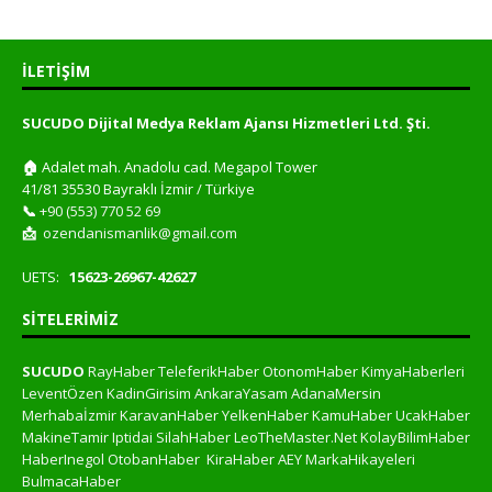
İLETIŞIM
SUCUDO Dijital Medya Reklam Ajansı Hizmetleri Ltd. Şti.
🏠
Adalet mah. Anadolu cad. Megapol Tower
41/81 35530 Bayraklı İzmir / Türkiye
📞
+90 (553) 770 52 69
📩
ozendanismanlik@gmail.com
UETS:
15623-26967-42627
SITELERIMIZ
SUCUDO
RayHaber
TeleferikHaber
OtonomHaber
KimyaHaberleri
LeventÖzen
KadinGirisim
AnkaraYasam
AdanaMersin
Merhabaİzmir
KaravanHaber
YelkenHaber
KamuHaber
UcakHaber
MakineTamir
Iptidai
SilahHaber
LeoTheMaster.Net
KolayBilimHaber
HaberInegol
OtobanHaber
KiraHaber
AEY
MarkaHikayeleri
BulmacaHaber