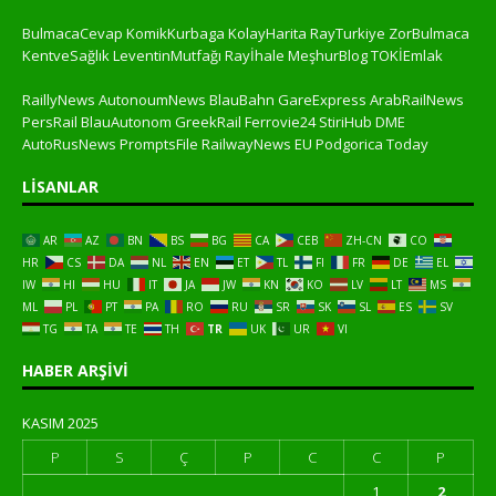
BulmacaCevap
KomikKurbaga
KolayHarita
RayTurkiye
ZorBulmaca
KentveSağlık
LeventinMutfağı
Rayİhale
MeşhurBlog
TOKİEmlak
RaillyNews
AutonoumNews
BlauBahn
GareExpress
ArabRailNews
PersRail
BlauAutonom
GreekRail
Ferrovie24
StiriHub
DME
AutoRusNews
PromptsFile
RailwayNews EU
Podgorica Today
LISANLAR
AR
AZ
BN
BS
BG
CA
CEB
ZH-CN
CO
HR
CS
DA
NL
EN
ET
TL
FI
FR
DE
EL
IW
HI
HU
IT
JA
JW
KN
KO
LV
LT
MS
ML
PL
PT
PA
RO
RU
SR
SK
SL
ES
SV
TG
TA
TE
TH
TR
UK
UR
VI
HABER ARŞIVI
KASIM 2025
P
S
Ç
P
C
C
P
1
2