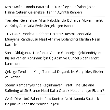
İzmir Köfte: Fırında Patatesli Sulu Köfteyle Sofraları Şölen
Haline Getiren Geleneksel Tarifin Ayrıntılı Rehberi
Tamales: Geleneksel Mısır Kabuklarıyla Buharda Mükemmellik
ve Kolay Adımlarla Evde Gerçekleşen İspatı
TÜVTÜRK Randevu Rehberi: Ücretsiz, Resmi Kanallarla
Muayene Randevusu Nasıl Alınır ve Dolandırıcılıklardan Nasıl
Kaçınılır
Sahip Olduğunuz Telefonlar Verinin Geleceğini Şekillendiriyor:
Kişisel Verileri Korumak İçin Üç Adım ve Güncel Siber Tehdit
Lansmanı
Çekirge Tehditine Karşı Tarımsal Dayanıklılık: Gerçekler, Riskler
ve İkazlar
Steam Kampanyasında Kaçırılmayan Fırsat: The Life and
Suffering of Sir Brante Nasıl Kalıcı Olarak Kütüphaneye Eklenir?
CAISI Direktörü Fall’ın İstifası: Kontrol Noktalarında Stratejik
Boşluk ve Kapasite Yeniden İnşası