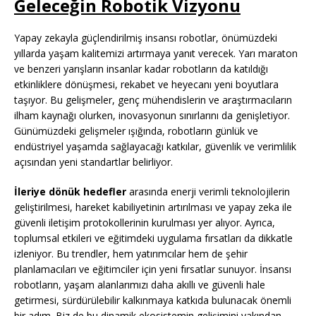
Geleceğin Robotik Vizyonu
Yapay zekayla güçlendirilmiş insansı robotlar, önümüzdeki
yıllarda yaşam kalitemizi artırmaya yanıt verecek. Yarı maraton
ve benzeri yarışların insanlar kadar robotların da katıldığı
etkinliklere dönüşmesi, rekabet ve heyecanı yeni boyutlara
taşıyor. Bu gelişmeler, genç mühendislerin ve araştırmacıların
ilham kaynağı olurken, inovasyonun sınırlarını da genişletiyor.
Günümüzdeki gelişmeler ışığında, robotların günlük ve
endüstriyel yaşamda sağlayacağı katkılar, güvenlik ve verimlilik
açısından yeni standartlar belirliyor.
İleriye dönük hedefler
arasında enerji verimli teknolojilerin
geliştirilmesi, hareket kabiliyetinin artırılması ve yapay zeka ile
güvenli iletişim protokollerinin kurulması yer alıyor. Ayrıca,
toplumsal etkileri ve eğitimdeki uygulama fırsatları da dikkatle
izleniyor. Bu trendler, hem yatırımcılar hem de şehir
planlamacıları ve eğitimciler için yeni fırsatlar sunuyor. İnsansı
robotların, yaşam alanlarımızı daha akıllı ve güvenli hale
getirmesi, sürdürülebilir kalkınmaya katkıda bulunacak önemli
bir adım. Biz de bu dinamik ekosistemin gelişimini yakından