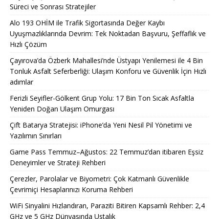
Süreci ve Sonrası Stratejiler
Alo 193 OHİM ile Trafik Sigortasında Değer Kaybı
Uyuşmazlıklarında Devrim: Tek Noktadan Başvuru, Şeffaflık ve
Hızlı Çözüm
Çayırova’da Özberk Mahallesi’nde Üstyapı Yenilemesi ile 4 Bin
Tonluk Asfalt Seferberliği: Ulaşım Konforu ve Güvenlik İçin Hızlı
adımlar
Ferizli Seyifler-Gölkent Grup Yolu: 17 Bin Ton Sıcak Asfaltla
Yeniden Doğan Ulaşım Omurgası
Çift Batarya Stratejisi: iPhone’da Yeni Nesil Pil Yönetimi ve
Yazılımın Sınırları
Game Pass Temmuz–Ağustos: 22 Temmuz’dan itibaren Eşsiz
Deneyimler ve Strateji Rehberi
Çerezler, Parolalar ve Biyometri: Çok Katmanlı Güvenlikle
Çevrimiçi Hesaplarınızı Koruma Rehberi
WiFi Sinyalini Hızlandıran, Paraziti Bitiren Kapsamlı Rehber: 2,4
GHz ve 5 GHz Dünyasında Ustalık