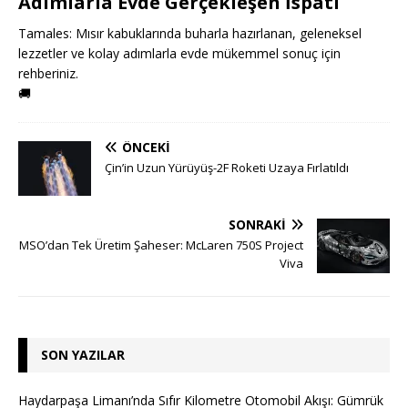
Adımlarla Evde Gerçekleşen İspatı
Tamales: Mısır kabuklarında buharla hazırlanan, geleneksel
lezzetler ve kolay adımlarla evde mükemmel sonuç için
rehberiniz.
🚚
ÖNCEKI
Çin’in Uzun Yürüyüş-2F Roketi Uzaya Fırlatıldı
SONRAKI
MSO’dan Tek Üretim Şaheser: McLaren 750S Project
Viva
SON YAZILAR
Haydarpaşa Limanı’nda Sıfır Kilometre Otomobil Akışı: Gümrük