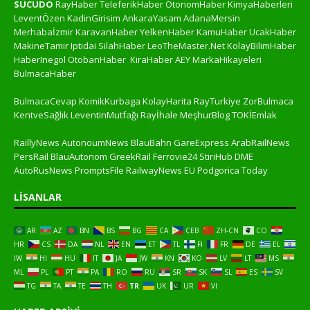
SUCUDO
RayHaber
TeleferikHaber
OtonomHaber
KimyaHaberleri
LeventÖzen
KadinGirisim
AnkaraYasam
AdanaMersin
Merhabaİzmir
KaravanHaber
YelkenHaber
KamuHaber
UcakHaber
MakineTamir
Iptidai
SilahHaber
LeoTheMaster.Net
KolayBilimHaber
HaberInegol
OtobanHaber
KiraHaber
AEY
MarkaHikayeleri
BulmacaHaber
BulmacaCevap
KomikKurbaga
KolayHarita
RayTurkiye
ZorBulmaca
KentveSağlık
LeventinMutfağı
Rayİhale
MeşhurBlog
TOKİEmlak
RaillyNews
AutonoumNews
BlauBahn
GareExpress
ArabRailNews
PersRail
BlauAutonom
GreekRail
Ferrovie24
StiriHub
DME
AutoRusNews
PromptsFile
RailwayNews EU
Podgorica Today
LISANLAR
AR
AZ
BN
BS
BG
CA
CEB
ZH-CN
CO
HR
CS
DA
NL
EN
ET
TL
FI
FR
DE
EL
IW
HI
HU
IT
JA
JW
KN
KO
LV
LT
MS
ML
PL
PT
PA
RO
RU
SR
SK
SL
ES
SV
TG
TA
TE
TH
TR
UK
UR
VI