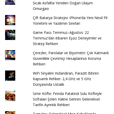
Sıcak Asfaltla Yeniden Doğan Ulaşım
Omurgası
Çift Batarya Stratejisi: iPhone’da Yeni Nesil Pil
Yönetimi ve Yazılımın Sınırları
Game Pass Temmuz–Ağustos: 22
Temmuz'dan itibaren Eşsiz Deneyimler ve
Strateji Rehberi
Çerezler, Parolalar ve Biyometri: Çok Katmanlı
Güvenlikle Çevrimiçi Hesaplarınızı Koruma
Rehberi
WiFi Sinyalini Hızlandıran, Paraziti Bitiren
Kapsamlı Rehber: 2,4 GHz ve 5 GHz
Dünyasında Ustalık
İzmir Köfte: Fırında Patatesli Sulu Köfteyle
Sofraları Şölen Haline Getiren Geleneksel
Tarifin Ayrıntılı Rehberi
Tamales: Geleneksel Mısır Kabuklarıyla