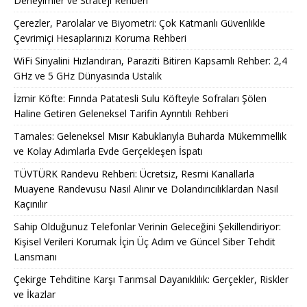
Deneyimler ve Strateji Rehberi
Çerezler, Parolalar ve Biyometri: Çok Katmanlı Güvenlikle
Çevrimiçi Hesaplarınızı Koruma Rehberi
WiFi Sinyalini Hızlandıran, Paraziti Bitiren Kapsamlı Rehber: 2,4
GHz ve 5 GHz Dünyasında Ustalık
İzmir Köfte: Fırında Patatesli Sulu Köfteyle Sofraları Şölen
Haline Getiren Geleneksel Tarifin Ayrıntılı Rehberi
Tamales: Geleneksel Mısır Kabuklarıyla Buharda Mükemmellik
ve Kolay Adımlarla Evde Gerçekleşen İspatı
TÜVTÜRK Randevu Rehberi: Ücretsiz, Resmi Kanallarla
Muayene Randevusu Nasıl Alınır ve Dolandırıcılıklardan Nasıl
Kaçınılır
Sahip Olduğunuz Telefonlar Verinin Geleceğini Şekillendiriyor:
Kişisel Verileri Korumak İçin Üç Adım ve Güncel Siber Tehdit
Lansmanı
Çekirge Tehditine Karşı Tarımsal Dayanıklılık: Gerçekler, Riskler
ve İkazlar