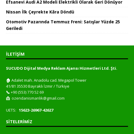
Efsanevi Audi A2 Modeli Elektrikli Olarak Geri Dönüyor
Nissan İlk Çeyrekte Kâra Döndü
Otomotiv Pazarında Temmuz Freni: Satışlar Yüzde 25
Geriledi
İLETIŞIM
SUCUDO Dijital Medya Reklam Ajansı Hizmetleri Ltd. Şti.
🏠
Adalet mah. Anadolu cad. Megapol Tower
41/81 35530 Bayraklı İzmir / Türkiye
📞
+90 (553) 770 52 69
📩
ozendanismanlik@gmail.com
UETS:
15623-26967-42627
SITELERIMIZ