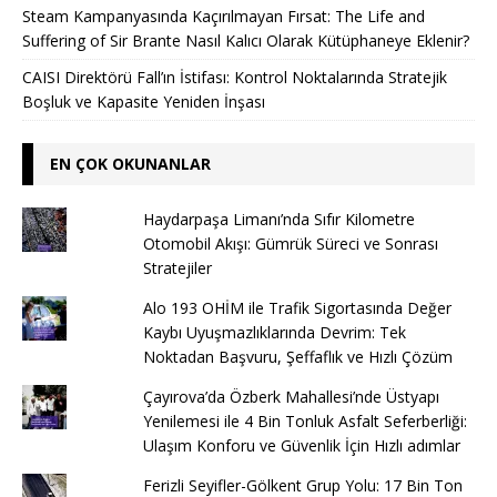
Steam Kampanyasında Kaçırılmayan Fırsat: The Life and
Suffering of Sir Brante Nasıl Kalıcı Olarak Kütüphaneye Eklenir?
CAISI Direktörü Fall’ın İstifası: Kontrol Noktalarında Stratejik
Boşluk ve Kapasite Yeniden İnşası
EN ÇOK OKUNANLAR
Haydarpaşa Limanı’nda Sıfır Kilometre
Otomobil Akışı: Gümrük Süreci ve Sonrası
Stratejiler
Alo 193 OHİM ile Trafik Sigortasında Değer
Kaybı Uyuşmazlıklarında Devrim: Tek
Noktadan Başvuru, Şeffaflık ve Hızlı Çözüm
Çayırova’da Özberk Mahallesi’nde Üstyapı
Yenilemesi ile 4 Bin Tonluk Asfalt Seferberliği:
Ulaşım Konforu ve Güvenlik İçin Hızlı adımlar
Ferizli Seyifler-Gölkent Grup Yolu: 17 Bin Ton