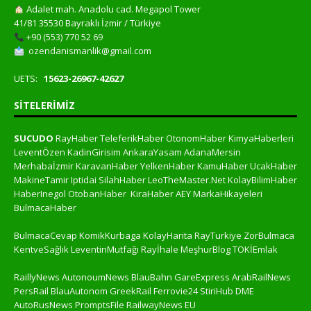
Adalet mah. Anadolu cad. Megapol Tower
41/81 35530 Bayraklı İzmir / Türkiye
+90 (553) 770 52 69
ozendanismanlik@gmail.com
UETS:
15623-26967-42627
SITELERIMIZ
SUCUDO
RayHaber
TeleferikHaber
OtonomHaber
KimyaHaberleri
LeventÖzen
KadinGirisim
AnkaraYasam
AdanaMersin
Merhabaİzmir
KaravanHaber
YelkenHaber
KamuHaber
UcakHaber
MakineTamir
Iptidai
SilahHaber
LeoTheMaster.Net
KolayBilimHaber
HaberInegol
OtobanHaber
KiraHaber
AEY
MarkaHikayeleri
BulmacaHaber
BulmacaCevap
KomikKurbaga
KolayHarita
RayTurkiye
ZorBulmaca
KentveSağlık
LeventinMutfağı
Rayİhale
MeşhurBlog
TOKİEmlak
RaillyNews
AutonoumNews
BlauBahn
GareExpress
ArabRailNews
PersRail
BlauAutonom
GreekRail
Ferrovie24
StiriHub
DME
AutoRusNews
PromptsFile
RailwayNews EU