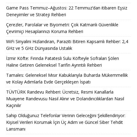
Game Pass Temmuz–Ağustos: 22 Temmuz’dan itibaren Eşsiz
Deneyimler ve Strateji Rehberi
Çerezler, Parolalar ve Biyometri: Çok Katmanlı Güvenlikle
Çevrimiçi Hesaplarınızı Koruma Rehberi
WiFi Sinyalini Hızlandıran, Paraziti Bitiren Kapsamlı Rehber: 2,4
GHz ve 5 GHz Dünyasında Ustalık
İzmir Köfte: Fırında Patatesli Sulu Köfteyle Sofraları Şölen
Haline Getiren Geleneksel Tarifin Ayrıntılı Rehberi
Tamales: Geleneksel Mısır Kabuklarıyla Buharda Mükemmellik
ve Kolay Adımlarla Evde Gerçekleşen İspatı
TÜVTÜRK Randevu Rehberi: Ücretsiz, Resmi Kanallarla
Muayene Randevusu Nasıl Alınır ve Dolandırıcılıklardan Nasıl
Kaçınılır
Sahip Olduğunuz Telefonlar Verinin Geleceğini Şekillendiriyor:
Kişisel Verileri Korumak İçin Üç Adım ve Güncel Siber Tehdit
Lansmanı