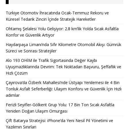
Türkiye Otomotiv İhracatında Ocak-Temmuz Rekoru ve
Küresel Tedarik Zinciri İçinde Stratejik Hareketler
Ohtamış Şelalesi Yolu Gelişiyor: 2.8 km’lik Yolda Sıcak Asfaltla
Konfor ve Güvenlik Artıyor
Haydarpaşa Limanı’nda Sıfır Kilometre Otomobil Akışı: Gümrük
Süreci ve Sonrası Stratejiler
Alo 193 OHİM ile Trafik Sigortasında Değer Kaybı
Uyuşmazlıklarında Devrim: Tek Noktadan Başvuru, Şeffaflık ve
Hızlı Çözüm
Çayırova’da Özberk Mahallesi’nde Üstyapı Yenilemesi ile 4 Bin
Tonluk Asfalt Seferberliği: Ulaşım Konforu ve Güvenlik İçin Hızlı
adımlar
Ferizli Seyifler-Gölkent Grup Yolu: 17 Bin Ton Sıcak Asfaltla
Yeniden Doğan Ulaşım Omurgası
Çift Batarya Stratejisi: iPhone’da Yeni Nesil Pil Yönetimi ve
Yazılımın Sınırları