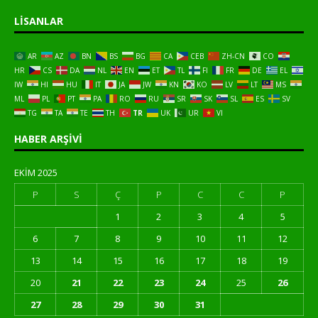
LISANLAR
AR
AZ
BN
BS
BG
CA
CEB
ZH-CN
CO
HR
CS
DA
NL
EN
ET
TL
FI
FR
DE
EL
IW
HI
HU
IT
JA
JW
KN
KO
LV
LT
MS
ML
PL
PT
PA
RO
RU
SR
SK
SL
ES
SV
TG
TA
TE
TH
TR
UK
UR
VI
HABER ARŞIVI
EKIM 2025
P
S
Ç
P
C
C
P
1
2
3
4
5
6
7
8
9
10
11
12
13
14
15
16
17
18
19
20
21
22
23
24
25
26
27
28
29
30
31