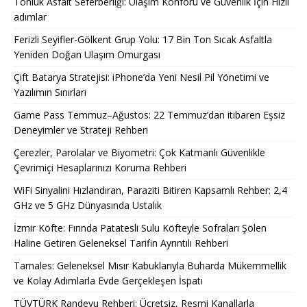
Tonluk Asfalt Seferberliği: Ulaşım Konforu ve Güvenlik İçin Hızlı
adımlar
Ferizli Seyifler-Gölkent Grup Yolu: 17 Bin Ton Sıcak Asfaltla
Yeniden Doğan Ulaşım Omurgası
Çift Batarya Stratejisi: iPhone’da Yeni Nesil Pil Yönetimi ve
Yazılımın Sınırları
Game Pass Temmuz–Ağustos: 22 Temmuz’dan itibaren Eşsiz
Deneyimler ve Strateji Rehberi
Çerezler, Parolalar ve Biyometri: Çok Katmanlı Güvenlikle
Çevrimiçi Hesaplarınızı Koruma Rehberi
WiFi Sinyalini Hızlandıran, Paraziti Bitiren Kapsamlı Rehber: 2,4
GHz ve 5 GHz Dünyasında Ustalık
İzmir Köfte: Fırında Patatesli Sulu Köfteyle Sofraları Şölen
Haline Getiren Geleneksel Tarifin Ayrıntılı Rehberi
Tamales: Geleneksel Mısır Kabuklarıyla Buharda Mükemmellik
ve Kolay Adımlarla Evde Gerçekleşen İspatı
TÜVTÜRK Randevu Rehberi: Ücretsiz, Resmi Kanallarla