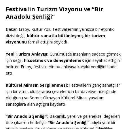
Festivalin Turizm Vizyonu ve “Bir
Anadolu Şenliği”
Bakan Ersoy, Kültür Yolu Festivalleri’nin yalnızca bir etkinlik
dizisi değil,
kültür-sanatla bütünleşmiş bir turizm
vizyonunu
temsil ettiğini söyledi.
Yeni Turizm Anlayışı:
Günümüzde insanların sadece görmek
için değil,
hissetmek ve deneyimlemek
için seyahat ettiğini
belirten Ersoy, festivallerin bu anlayışa karşılık verdiğini ifade
etti.
Kültürel Mirasın Sergilenmesi:
Festivallerin genç sanatçılar
için bir vitrin, uluslararası çevreler için bir davetiye niteliğinde
olduğunu ve Somut Olmayan Kültürel Mirası yaşatan
sanatçılara alan açtığını kaydetti.
“Bir Anadolu Şenliği”:
Bakanlık, yerel ve geleneksel değerleri
öne çıkarma hedefiyle
“Bir Anadolu Şenliği”
adıyla yeni bir
etkinlik başlattı. Bu yıl Yaşayan Miras ve Kültürel Etkinlikler