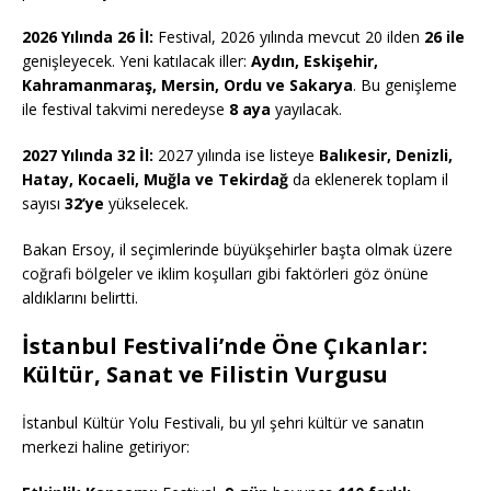
2026 Yılında 26 İl:
Festival, 2026 yılında mevcut 20 ilden
26 ile
genişleyecek. Yeni katılacak iller:
Aydın, Eskişehir,
Kahramanmaraş, Mersin, Ordu ve Sakarya
. Bu genişleme
ile festival takvimi neredeyse
8 aya
yayılacak.
2027 Yılında 32 İl:
2027 yılında ise listeye
Balıkesir, Denizli,
Hatay, Kocaeli, Muğla ve Tekirdağ
da eklenerek toplam il
sayısı
32’ye
yükselecek.
Bakan Ersoy, il seçimlerinde büyükşehirler başta olmak üzere
coğrafi bölgeler ve iklim koşulları gibi faktörleri göz önüne
aldıklarını belirtti.
İstanbul Festivali’nde Öne Çıkanlar:
Kültür, Sanat ve Filistin Vurgusu
İstanbul Kültür Yolu Festivali, bu yıl şehri kültür ve sanatın
merkezi haline getiriyor: