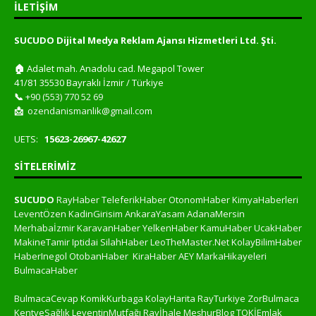
İLETIŞIM
SUCUDO Dijital Medya Reklam Ajansı Hizmetleri Ltd. Şti.
🏠
Adalet mah. Anadolu cad. Megapol Tower
41/81 35530 Bayraklı İzmir / Türkiye
📞
+90 (553) 770 52 69
📩
ozendanismanlik@gmail.com
UETS:
15623-26967-42627
SITELERIMIZ
SUCUDO
RayHaber
TeleferikHaber
OtonomHaber
KimyaHaberleri
LeventÖzen
KadinGirisim
AnkaraYasam
AdanaMersin
Merhabaİzmir
KaravanHaber
YelkenHaber
KamuHaber
UcakHaber
MakineTamir
Iptidai
SilahHaber
LeoTheMaster.Net
KolayBilimHaber
HaberInegol
OtobanHaber
KiraHaber
AEY
MarkaHikayeleri
BulmacaHaber
BulmacaCevap
KomikKurbaga
KolayHarita
RayTurkiye
ZorBulmaca
KentveSağlık
LeventinMutfağı
Rayİhale
MeşhurBlog
TOKİEmlak