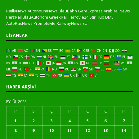
RaillyNews
AutonoumNews
BlauBahn
GareExpress
ArabRailNews
PersRail
BlauAutonom
GreekRail
Ferrovie24
StiriHub
DME
AutoRusNews
PromptsFile
RailwayNews EU
LISANLAR
AR
AZ
BN
BS
BG
CA
CEB
ZH-CN
CO
HR
CS
DA
NL
EN
ET
TL
FI
FR
DE
EL
IW
HI
HU
IT
JA
JW
KN
KO
LV
LT
MS
ML
PL
PT
PA
RO
RU
SR
SK
SL
ES
SV
TG
TA
TE
TH
TR
UK
UR
VI
HABER ARŞIVI
EYLÜL 2025
P
S
Ç
P
C
C
P
1
2
3
4
5
6
7
8
9
10
11
12
13
14