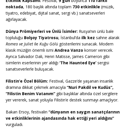
Etkinlik Kapsamı:
Festival,
9 gün
boyunca
110 farklı
noktada
, 180 başlık altında toplam
730 etkinlikle
(müzik,
tiyatro, edebiyat, dijital sanat, sergi vb.) sanatseverleri
ağırlayacak.
Dünya Prömiyerleri ve Ünlü İsimler:
Rusya’nın ünlü bale
topluluğu
Bolşoy Tiyatrosu
, İstanbul’da
ilk kez
sahne alarak
Romeo ve Juliet
ile
Kuğu Gölü
gösterilerini sunacak. Modern
klasik müziğin önemli ismi
Andrea Vanzo
konser verecek.
Ayrıca Salvador Dali, Henri Matisse, James Cameron gibi
isimlerin eserlerinin yer aldığı
‘The Haunted Eye’
sergisi
sanatseverlerle buluşacak.
Filistin’e Özel Bölüm:
Festival, Gazze’de yaşanan insanlık
dramına dikkat çekmek amacıyla
“Nuri Pakdil ve Kudüs”,
“Filistin Benim Vatanım”
gibi başlıklar altında özel sergilere
yer vererek, sanat yoluyla Filistin’e destek sunmayı amaçlıyor.
Bakan Ersoy, festivalin
“dünyanın en saygın sanatçılarının
ve etkinliklerinin ajandasında hak ettiği yeri aldığını”
vurguladı.