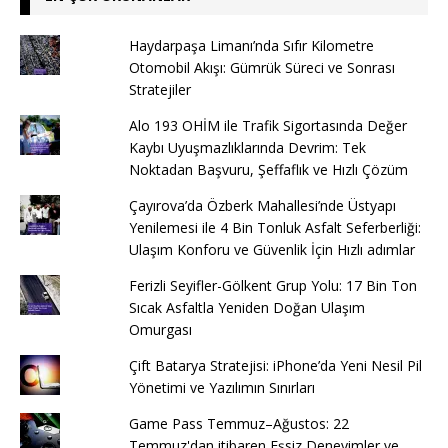
Haydarpaşa Limanı’nda Sıfır Kilometre
Otomobil Akışı: Gümrük Süreci ve Sonrası
Stratejiler
Alo 193 OHİM ile Trafik Sigortasında Değer
Kaybı Uyuşmazlıklarında Devrim: Tek
Noktadan Başvuru, Şeffaflık ve Hızlı Çözüm
Çayırova’da Özberk Mahallesi’nde Üstyapı
Yenilemesi ile 4 Bin Tonluk Asfalt Seferberliği:
Ulaşım Konforu ve Güvenlik İçin Hızlı adımlar
Ferizli Seyifler-Gölkent Grup Yolu: 17 Bin Ton
Sıcak Asfaltla Yeniden Doğan Ulaşım
Omurgası
Çift Batarya Stratejisi: iPhone’da Yeni Nesil Pil
Yönetimi ve Yazılımın Sınırları
Game Pass Temmuz–Ağustos: 22
Temmuz'dan itibaren Eşsiz Deneyimler ve