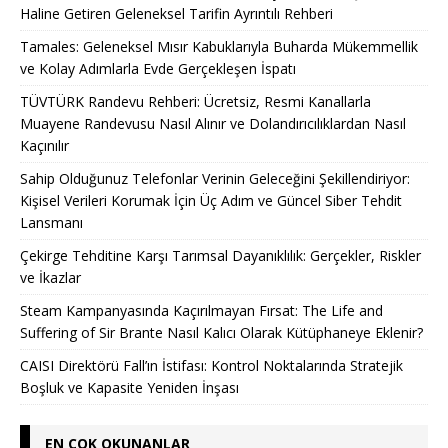
Haline Getiren Geleneksel Tarifin Ayrıntılı Rehberi
Tamales: Geleneksel Mısır Kabuklarıyla Buharda Mükemmellik
ve Kolay Adımlarla Evde Gerçekleşen İspatı
TÜVTÜRK Randevu Rehberi: Ücretsiz, Resmi Kanallarla
Muayene Randevusu Nasıl Alınır ve Dolandırıcılıklardan Nasıl
Kaçınılır
Sahip Olduğunuz Telefonlar Verinin Geleceğini Şekillendiriyor:
Kişisel Verileri Korumak İçin Üç Adım ve Güncel Siber Tehdit
Lansmanı
Çekirge Tehditine Karşı Tarımsal Dayanıklılık: Gerçekler, Riskler
ve İkazlar
Steam Kampanyasında Kaçırılmayan Fırsat: The Life and
Suffering of Sir Brante Nasıl Kalıcı Olarak Kütüphaneye Eklenir?
CAISI Direktörü Fall’ın İstifası: Kontrol Noktalarında Stratejik
Boşluk ve Kapasite Yeniden İnşası
EN ÇOK OKUNANLAR