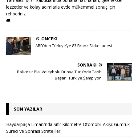
Tamales: Mısır kabuklarında buharla hazırlanan, geleneksel
lezzetler ve kolay adımlarla evde mükemmel sonuç için
rehberiniz.
🚚
ÖNCEKI
ABD’den Türkiye’ye 83 Bronz Sikke İadesi
SONRAKI
Balıkesir Plaj Voleybolu Dünya Turu’nda Tarihi
Başarı: Türkiye Şampiyon!
SON YAZILAR
Haydarpaşa Limanı’nda Sıfır Kilometre Otomobil Akışı: Gümrük
Süreci ve Sonrası Stratejiler