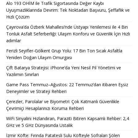
Alo 193 OHİM ile Trafik Sigortasında Değer Kaybı
Uyuşmazlıklarında Devrim: Tek Noktadan Başvuru, Şeffaflık ve
Hızlı Çözüm
Çayırova’da Özberk Mahallesi’nde Üstyapı Yenilemesi ile 4 Bin
Tonluk Asfalt Seferberliği: Ulaşım Konforu ve Güvenlik İçin Hızlı
adımlar
Ferizli Seyifler-Gölkent Grup Yolu: 17 Bin Ton Sıcak Asfaltla
Yeniden Doğan Ulaşım Omurgası
Çift Batarya Stratejisi: iPhone’da Yeni Nesil Pil Yönetimi ve
Yazılımın Sınırları
Game Pass Temmuz–Ağustos: 22 Temmuz’dan itibaren Eşsiz
Deneyimler ve Strateji Rehberi
Çerezler, Parolalar ve Biyometri: Çok Katmanlı Güvenlikle
Çevrimiçi Hesaplarınızı Koruma Rehberi
WiFi Sinyalini Hızlandıran, Paraziti Bitiren Kapsamlı Rehber: 2,4
GHz ve 5 GHz Dünyasında Ustalık
İzmir Köfte: Fırında Patatesli Sulu Köfteyle Sofraları Şölen