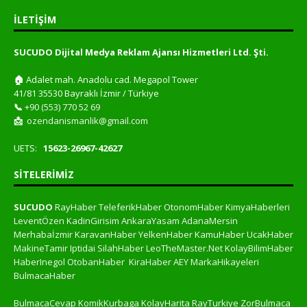
İLETIŞIM
SUCUDO Dijital Medya Reklam Ajansı Hizmetleri Ltd. Şti.
🏠
Adalet mah. Anadolu cad. Megapol Tower
41/81 35530 Bayraklı İzmir / Türkiye
📞
+90 (553) 770 52 69
📩
ozendanismanlik@gmail.com
UETS:
15623-26967-42627
SITELERIMIZ
SUCUDO
RayHaber
TeleferikHaber
OtonomHaber
KimyaHaberleri
LeventÖzen
KadinGirisim
AnkaraYasam
AdanaMersin
Merhabaİzmir
KaravanHaber
YelkenHaber
KamuHaber
UcakHaber
MakineTamir
Iptidai
SilahHaber
LeoTheMaster.Net
KolayBilimHaber
HaberInegol
OtobanHaber
KiraHaber
AEY
MarkaHikayeleri
BulmacaHaber
BulmacaCevap
KomikKurbaga
KolayHarita
RayTurkiye
ZorBulmaca