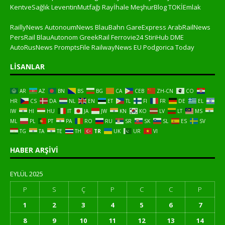
KentveSağlık
LeventinMutfağı
Rayİhale
MeşhurBlog
TOKİEmlak
RaillyNews
AutonoumNews
BlauBahn
GareExpress
ArabRailNews
PersRail
BlauAutonom
GreekRail
Ferrovie24
StiriHub
DME
AutoRusNews
PromptsFile
RailwayNews EU
Podgorica Today
LISANLAR
AR
AZ
BN
BS
BG
CA
CEB
ZH-CN
CO
HR
CS
DA
NL
EN
ET
TL
FI
FR
DE
EL
IW
HI
HU
IT
JA
JW
KN
KO
LV
LT
MS
ML
PL
PT
PA
RO
RU
SR
SK
SL
ES
SV
TG
TA
TE
TH
TR
UK
UR
VI
HABER ARŞIVI
EYLÜL 2025
P
S
Ç
P
C
C
P
1
2
3
4
5
6
7
8
9
10
11
12
13
14