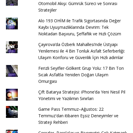
Otomobil Akışı: Gümrük Süreci ve Sonrası
Stratejiler
Alo 193 OHİM ile Trafik Sigortasında Değer
Kaybı Uyuşmazlıklarında Devrim: Tek
Noktadan Başvuru, Şeffaflık ve Hızlı Çözüm
Çayırova’da Özberk Mahallesi’nde Üstyapı
Yenilemesi ile 4 Bin Tonluk Asfalt Seferberliği:
Ulaşım Konforu ve Güvenlik İçin Hızlı adımlar
Ferizli Seyifler-Gölkent Grup Yolu: 17 Bin Ton
Sıcak Asfaltla Yeniden Doğan Ulaşım
Omurgası
Çift Batarya Stratejisi: iPhone’da Yeni Nesil Pil
Yönetimi ve Yazılımın Sınırları
Game Pass Temmuz–Ağustos: 22
Temmuz'dan itibaren Eşsiz Deneyimler ve
Strateji Rehberi
Çerezler, Parolalar ve Biyometri: Çok Katmanlı