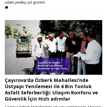
odaklı yenilikçi yol gösterir.
🚚
Çayırova’da Özberk Mahallesi’nde
Üstyapı Yenilemesi ile 4 Bin Tonluk
Asfalt Seferberliği: Ulaşım Konforu ve
Güvenlik İçin Hızlı adımlar
Çayırova Özberk Mahallesi’nde üst yapı yenilemesiyle 4 bin ton