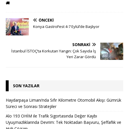
🚚
ÖNCEKI
Konya GastroFest 4-7 Eylül’de Başlıyor
SONRAKI
İstanbul İSTOÇ’ta Korkutan Yangın: Çok Sayıda İş
Yeri Zarar Gördü
SON YAZILAR
Haydarpaşa Limanı’nda Sıfır Kilometre Otomobil Akışı: Gümrük
Süreci ve Sonrası Stratejiler
Alo 193 OHİM ile Trafik Sigortasında Değer Kaybı
Uyuşmazlıklarında Devrim: Tek Noktadan Başvuru, Şeffaflık ve
Hızlı Çözüm