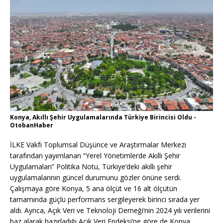
Konya, Akıllı Şehir Uygulamalarında Türkiye Birincisi Oldu -
OtobanHaber
İLKE Vakfı Toplumsal Düşünce ve Araştırmalar Merkezi
tarafından yayımlanan “Yerel Yönetimlerde Akıllı Şehir
Uygulamaları” Politika Notu, Türkiye’deki akıllı şehir
uygulamalarının güncel durumunu gözler önüne serdi.
Çalışmaya göre Konya, 5 ana ölçüt ve 16 alt ölçütün
tamamında güçlü performans sergileyerek birinci sırada yer
aldı. Ayrıca, Açık Veri ve Teknoloji Derneği’nin 2024 yılı verilerini
baz alarak hazırladığı Açık Veri Endeksi’ne göre de Konya,