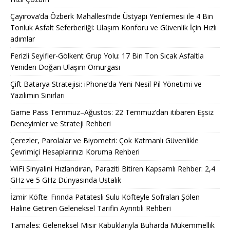
Çayırova’da Özberk Mahallesi’nde Üstyapı Yenilemesi ile 4 Bin
Tonluk Asfalt Seferberliği: Ulaşım Konforu ve Güvenlik İçin Hızlı
adımlar
Ferizli Seyifler-Gölkent Grup Yolu: 17 Bin Ton Sıcak Asfaltla
Yeniden Doğan Ulaşım Omurgası
Çift Batarya Stratejisi: iPhone’da Yeni Nesil Pil Yönetimi ve
Yazılımın Sınırları
Game Pass Temmuz–Ağustos: 22 Temmuz’dan itibaren Eşsiz
Deneyimler ve Strateji Rehberi
Çerezler, Parolalar ve Biyometri: Çok Katmanlı Güvenlikle
Çevrimiçi Hesaplarınızı Koruma Rehberi
WiFi Sinyalini Hızlandıran, Paraziti Bitiren Kapsamlı Rehber: 2,4
GHz ve 5 GHz Dünyasında Ustalık
İzmir Köfte: Fırında Patatesli Sulu Köfteyle Sofraları Şölen
Haline Getiren Geleneksel Tarifin Ayrıntılı Rehberi
Tamales: Geleneksel Mısır Kabuklarıyla Buharda Mükemmellik