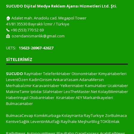
SUCUDO Dijital Medya Reklam Ajansı Hizmetleri Ltd. Şti.
🏠
Adalet mah. Anadolu cad. Megapol Tower
41/81 35530 Bayraklı İzmir / Türkiye
📞
+90 (553) 770 52 69
📩
ozendanismanlik@gmail.com
UETS:
15623-26967-42627
SITELERIMIZ
SUCUDO
RayHaber
TeleferikHaber
OtonomHaber
KimyaHaberleri
LeventÖzen
KadinGirisim
AnkaraYasam
AdanaMersin
Merhabaİzmir
KaravanHaber
YelkenHaber
KamuHaber
UcakHaber
MakineTamir
Iptidai
SilahHaber
LeoTheMaster.Net
KolayBilimHaber
HaberInegol
OtobanHaber
KiraHaber
AEY
MarkaHikayeleri
BulmacaHaber
BulmacaCevap
KomikKurbaga
KolayHarita
RayTurkiye
ZorBulmaca
KentveSağlık
LeventinMutfağı
Rayİhale
MeşhurBlog
TOKİEmlak
RaillyNews
AutonoumNews
BlauBahn
GareExpress
ArabRailNews