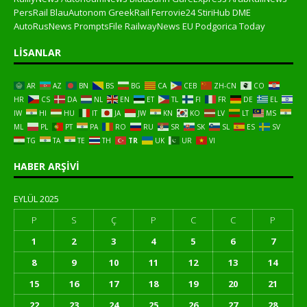
PersRail
BlauAutonom
GreekRail
Ferrovie24
StiriHub
DME
AutoRusNews
PromptsFile
RailwayNews EU
Podgorica Today
LISANLAR
AR
AZ
BN
BS
BG
CA
CEB
ZH-CN
CO
HR
CS
DA
NL
EN
ET
TL
FI
FR
DE
EL
IW
HI
HU
IT
JA
JW
KN
KO
LV
LT
MS
ML
PL
PT
PA
RO
RU
SR
SK
SL
ES
SV
TG
TA
TE
TH
TR
UK
UR
VI
HABER ARŞIVI
EYLÜL 2025
P
S
Ç
P
C
C
P
1
2
3
4
5
6
7
8
9
10
11
12
13
14
15
16
17
18
19
20
21
22
23
24
25
26
27
28