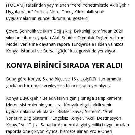
(TODAM) tarafından yayımlanan “Yerel Yönetimlerde Akıllı Şehir
Uygulamaları” Politika Notu, Türkiye’deki akıllı şehir
uygulamalarının güncel durumunu gösterdi.
Çevre, Şehircilik ve İklim Değişikliği Bakanlığı tarafından 2020
yılından itibaren yapılan Akıllı Şehirler Olgunluk Değerlendirme
Modeli verilerine dayanan rapora Türkiye’de 81 ilden yalnızca
Konya, İstanbul ve Bursa “güçlü” kategorisinde yer alıyor.
KONYA BİRİNCİ SIRADA YER ALDI
Buna göre Konya, 5 ana ölçüt ve 16 alt ölçütün tamamında
güçlü performans sergileyerek birinci sırada yer alıyor.
Konya Büyükşehir Belediyesi’nin geniş bir ağa sahip kamera
izleme sistemlerinin yanı sıra, Konyakart gibi akıllı şehir
uygulamalarına ek olarak “Bisiklet Sayaç Sistemi”, “Afet
Yönetim Bilgi Sistemi”, “Engelsiz Konya”, “Akıllı Destinasyon
Konya” ve “Dijital Sanatlar Akademisi” gibi yenilikçi uygulamaları
raporda öne çıkıyor. Ayrıca, hizmete alınan Proje Öneri