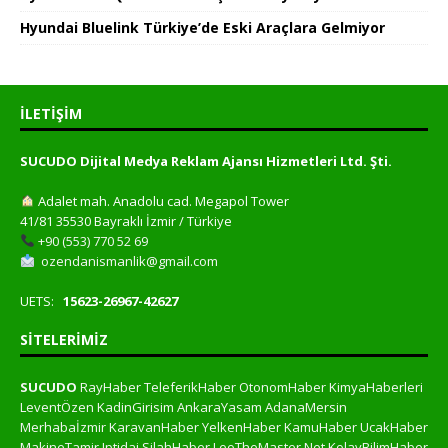
Hyundai Bluelink Türkiye’de Eski Araçlara Gelmiyor
İLETIŞIM
SUCUDO Dijital Medya Reklam Ajansı Hizmetleri Ltd. Şti.
Adalet mah. Anadolu cad. Megapol Tower
41/81 35530 Bayraklı İzmir / Türkiye
+90 (553) 770 52 69
ozendanismanlik@gmail.com
UETS:
15623-26967-42627
SITELERIMIZ
SUCUDO
RayHaber
TeleferikHaber
OtonomHaber
KimyaHaberleri
LeventÖzen
KadinGirisim
AnkaraYasam
AdanaMersin
Merhabaİzmir
KaravanHaber
YelkenHaber
KamuHaber
UcakHaber
MakineTamir
Iptidai
SilahHaber
LeoTheMaster.Net
KolayBilimHaber