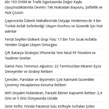
Alo 193 OHİM ile Trafik Sigortasında Değer Kaybı
Uyuşmazlıklarında Devrim: Tek Noktadan Başvuru, Şeffaflık ve
Hızlı Çözüm
Çayırova’da Özberk Mahallesi’nde Üstyapı Yenilemesi ile 4 Bin
Tonluk Asfalt Seferberliği: Ulaşım Konforu ve Güvenlik İçin Hızlı
adımlar
Ferizli Seyifler-Gölkent Grup Yolu: 17 Bin Ton Sıcak Asfaltla
Yeniden Doğan Ulaşım Omurgası
Çift Batarya Stratejisi: iPhone’da Yeni Nesil Pil Yönetimi ve
Yazılımın Sınırları
Game Pass Temmuz–Ağustos: 22 Temmuz’dan itibaren Eşsiz
Deneyimler ve Strateji Rehberi
Çerezler, Parolalar ve Biyometri: Çok Katmanlı Güvenlikle
Çevrimiçi Hesaplarınızı Koruma Rehberi
WiFi Sinyalini Hızlandıran, Paraziti Bitiren Kapsamlı Rehber: 2,4
GHz ve 5 GHz Dünyasında Ustalık
İzmir Köfte: Fırında Patatesli Sulu Köfteyle Sofraları Şölen