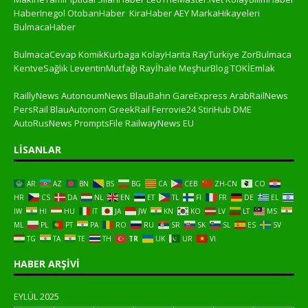
HaberInegol
OtobanHaber
KiraHaber
AEY
MarkaHikayeleri
BulmacaHaber
BulmacaCevap
KomikKurbaga
KolayHarita
RayTurkiye
ZorBulmaca
KentveSağlık
LeventinMutfağı
Rayİhale
MeşhurBlog
TOKİEmlak
RaillyNews
AutonoumNews
BlauBahn
GareExpress
ArabRailNews
PersRail
BlauAutonom
GreekRail
Ferrovie24
StiriHub
DME
AutoRusNews
PromptsFile
RailwayNews EU
LISANLAR
AR
AZ
BN
BS
BG
CA
CEB
ZH-CN
CO
HR
CS
DA
NL
EN
ET
TL
FI
FR
DE
EL
IW
HI
HU
IT
JA
JW
KN
KO
LV
LT
MS
ML
PL
PT
PA
RO
RU
SR
SK
SL
ES
SV
TG
TA
TE
TH
TR
UK
UR
VI
HABER ARŞIVI
EYLÜL 2025