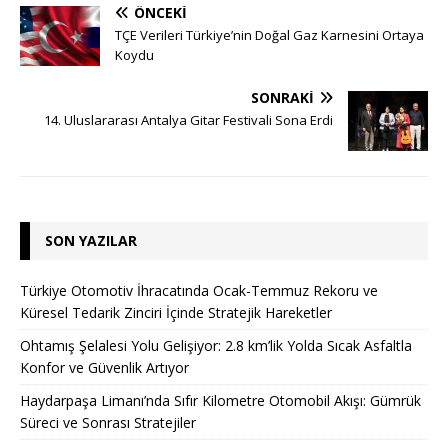
ÖNCEKI
TÇE Verileri Türkiye’nin Doğal Gaz Karnesini Ortaya
Koydu
SONRAKI
14. Uluslararası Antalya Gitar Festivali Sona Erdi
SON YAZILAR
Türkiye Otomotiv İhracatında Ocak-Temmuz Rekoru ve
Küresel Tedarik Zinciri İçinde Stratejik Hareketler
Ohtamış Şelalesi Yolu Gelişiyor: 2.8 km’lik Yolda Sıcak Asfaltla
Konfor ve Güvenlik Artıyor
Haydarpaşa Limanı’nda Sıfır Kilometre Otomobil Akışı: Gümrük
Süreci ve Sonrası Stratejiler